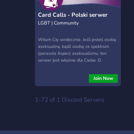
Card Calls - Polski serwer
LGBT | Community
ace
Witam Cię serdecznie. Jeśli jesteś osobą
aseksualną, bądź osobą ze spektrum
(parasola Aspec) aseksualizmu, ten
serwer jest właśnie dla Ciebie :D
Jesteśmy małym, polskim serwerem osób
ze spektrum aseksualności. Jeśli masz
Join Now
poczucie humoru, dystans do siebie,
lubisz czarny humor, memy, rozmowy na
różne tematy, to jest to miejsce dla
1-72 of 1
Discord Servers
Ciebie. Nie prowadzimy idei safe-space.
WAŻNE! Żeby odblokować
WERYFIKACJE na serwerze, trzeba
zaklikać role PŁCI! Przyjmujemy osoby
tylko udzielające się!