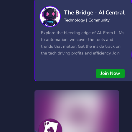
Technology
Tournaments
T
The Bridge - AI Central
2,840 Servers
343 Servers
1,14
Technology | Community
Twitch
Virtual Reality
W
Explore the bleeding edge of AI. From LLMs
359 Servers
238 Servers
1,15
to automation, we cover the tools and
trends that matter. Get the inside track on
YouTube
YouTuber
the tech driving profits and efficiency. Join
852 Servers
3,011 Servers
the conversation and stay ahead of the
competition—this is where the future’s
Join Now
made.