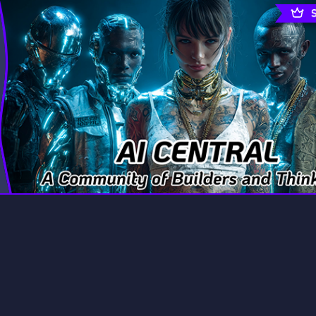
rading
Travel
9 Servers
112 Servers
riting
Xbox
6 Servers
233 Servers