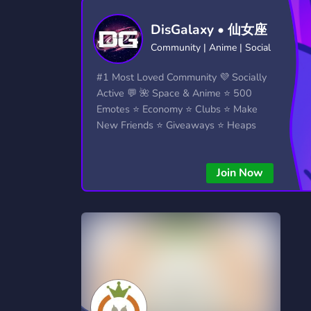
Technology
Tournaments
T
DisGalaxy • 仙女座
2,834 Servers
343 Servers
1,14
Community | Anime | Social
Twitch
Virtual Reality
W
#1 Most Loved Community 💜 Socially
359 Servers
239 Servers
1,15
Active 💬 🌺 Space & Anime ⭐ 500
Emotes ⭐ Economy ⭐ Clubs ⭐ Make
YouTube
YouTuber
New Friends ⭐ Giveaways ⭐ Heaps
848 Servers
3,005 Servers
More...!
Join Now