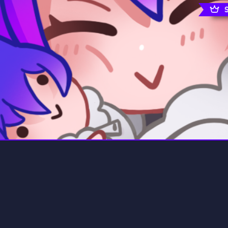
rading
Travel
7 Servers
111 Servers
riting
Xbox
4 Servers
233 Servers