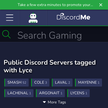
Take a few extra minutes to promote your
community even further on Griv.io, our newest
site.
Public Discord Servers tagged
with Lyce
SMASH
COLE
LAVAL
MAYENNE
52
3
2
1
LACHENAL
ARGONAIT
LYCENS
1
1
1
More Tags