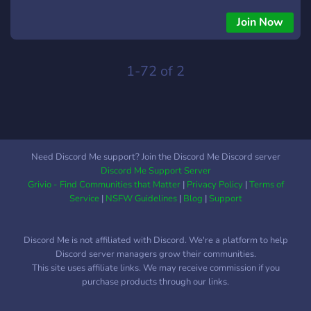
que ça se passe ! Rejoins le Discord communautaire de ta
ville pour décompresser après les cours, sans prise de tête.
Join Now
Sur le serveur, tu retrouveras : 🤝 Le réseau : L'endroit idéal
pour croiser les gens de ton bahut et rencontrer tous les
autres lycéens lavallois. 📚 L'entraide : Un DM impossible ?
1-72 of 2
Des révisions de dernière minute ? Trouve du soutien et
bosse en groupe quand il le faut. 🎮 La détente : Des salons
pour chill, jouer en ligne, ou juste discuter en vocal jusqu'à
pas d'heure. 🦁 L'esprit CLL : Un espace libre, fun et
bienveillant, géré par une équipe qui te ressemble. Rejoins la
Need Discord Me support? Join the Discord Me Discord server
communauté et viens représenter ton lycée ! 👍
Discord Me Support Server
Grivio - Find Communities that Matter
|
Privacy Policy
|
Terms of
Service
|
NSFW Guidelines
|
Blog
|
Support
Discord Me is not affiliated with Discord. We're a platform to help
Discord server managers grow their communities.
This site uses affiliate links. We may receive commission if you
purchase products through our links.