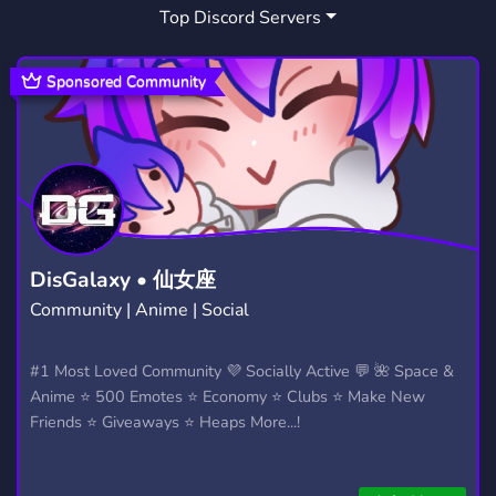
Top Discord Servers
Sponsored Community
DisGalaxy • 仙女座
Community | Anime | Social
#1 Most Loved Community 💜 Socially Active 💬 🌺 Space &
Anime ⭐ 500 Emotes ⭐ Economy ⭐ Clubs ⭐ Make New
Friends ⭐ Giveaways ⭐ Heaps More...!