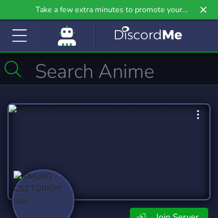
Take a few extra minutes to promote your
community even further on Griv.io, our newest
site.
Join Server