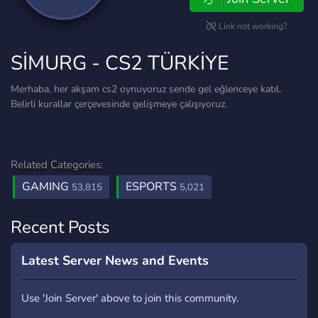
Link not working?
SİMURG - CS2 TÜRKİYE
Merhaba, her akşam cs2 oynuyoruz sende gel eğlenceye katıl.
Belirli kurallar çerçevesinde gelişmeye çalışıyoruz.
Related Categories:
GAMING
ESPORTS
53,815
5,021
Recent Posts
Latest Server News and Events
Use 'Join Server' above to join this community.