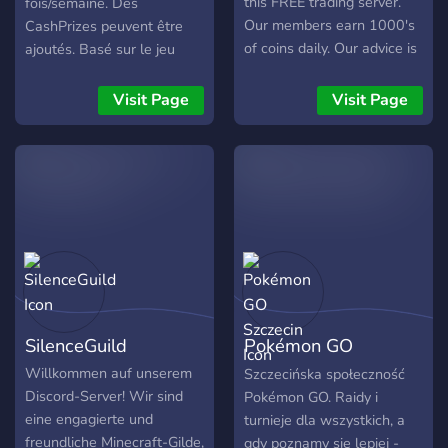
this FREE trading server.
fois/semaine. Des
Our members earn 1000's
CashPrizes peuvent être
of coins daily. Our advice is
ajoutés. Basé sur le jeu
free and will remain free.
Rainbow Six Siège
We have a team of traders
Visit Page
Visit Page
on hand with questions
AND solid advice. Just
check out the reviews for
yourself!
SilenceGuild
Pokémon GO
Szczecin
Willkommen auf unserem
Szczecińska społeczność
Discord-Server! Wir sind
Pokémon GO. Raidy i
eine engagierte und
turnieje dla wszystkich, a
freundliche Minecraft-Gilde,
gdy poznamy się lepiej -