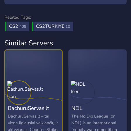
Related Tags:
CS2
CS2TURKIYE
409
10
Similar Servers
BachuruServas.lt
NDL
BachuruServas.lt – tai
The No Dip League (or
viena ilgiausiai veikiančių ir
NDL) is an international
aktyviausių Counter-Strike
friendly war competition