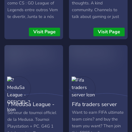
serverių būseną realiuoju
(called Ambassadors), and
como CS : GO League of
thoughts. A kind
laiku, peržiūrėti žaidėjų
the league is run with an
Legends entre outros Vem
community. Channels to
statistiką, reitingus ir
emphasis on transparency
te divertir, Junta te a nós
talk about gaming or just
prisijungti prie augančios
and collaboration.
general stuff(vcs too)so
CS2 bendruomenės. Jeigu
come along and join in!
Visit Page
Visit Page
ieškote patikimų CS2
serverių Lietuvoje, norite
žaisti be trukdžių ir būti
aktyvios bendruomenės
dalimi, BachuruServas.lt
yra vieta, kurioje visada
rasite su kuo žaisti. Čia
svarbiausia – gera žaidimo
patirtis, sąžininga
konkurencija ir
? MeduSa League -
Fifa traders server
bendruomenė, kuri gyvuoja
jau daugelį metų.
OFFICIEL ?
Want to earn FIFA ultimate
Serveur de tournoi officiel
team coins? and buy the
de la Medusa. Tournoi
team you want? Then join
Playstation + PC. G4G 1