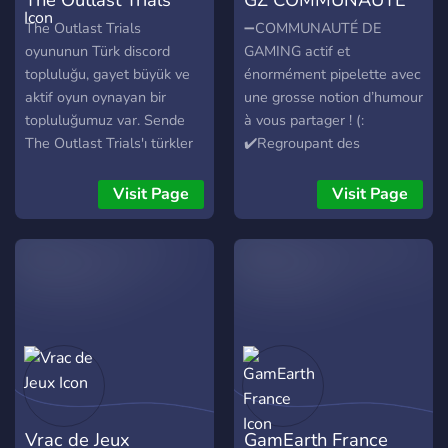
Türkiye
GAMING FR
The Outlast Trials
➖COMMUNAUTÉ DE
oyununun Türk discord
GAMING actif et
topluluğu, gayet büyük ve
énormément pipelette avec
aktif oyun oynayan bir
une grosse notion d’humour
topluluğumuz var. Sende
à vous partager ! (:
The Outlast Trials'ı türkler
✔️Regroupant des
ile oynamak istersen bize
joueurs(es)de différentes
katılabilirsin, şimdiden iyi
plateformes. ❕ Une simple
Visit Page
Visit Page
oyunlar dilerim!
présentation écrite vous
sera demander avant
d’accéder à la totalité du
serveur (pour but
d’améliorer l’entente
ADMIN-MEMBRE) ?
Vrac de Jeux
GamEarth France