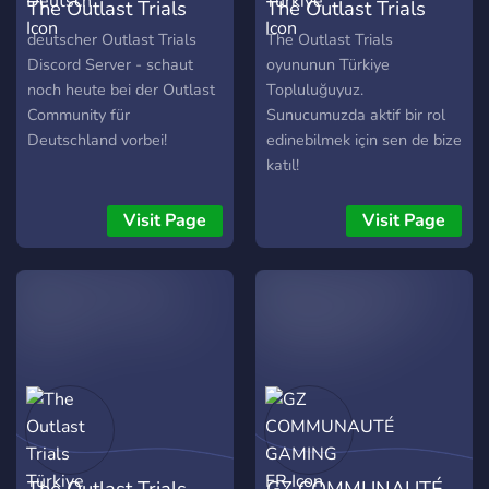
The Outlast Trials
The Outlast Trials
Deutsch
Türkiye
deutscher Outlast Trials
The Outlast Trials
Discord Server - schaut
oyununun Türkiye
noch heute bei der Outlast
Topluluğuyuz.
Community für
Sunucumuzda aktif bir rol
Deutschland vorbei!
edinebilmek için sen de bize
katıl!
Visit Page
Visit Page
The Outlast Trials
GZ COMMUNAUTÉ