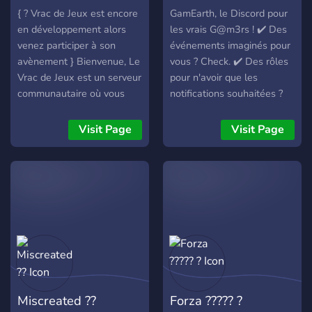
{ ? Vrac de Jeux est encore
GamEarth, le Discord pour
en développement alors
les vrais G@m3rs ! ✔️ Des
venez participer à son
événements imaginés pour
avènement } Bienvenue, Le
vous ? Check. ✔️ Des rôles
Vrac de Jeux est un serveur
pour n'avoir que les
communautaire où vous
notifications souhaitées ?
pouvez rencontrer des
Check. ✔️ Des mini-jeux,
joueurs en tout genre !
une économie, des cadeaux
Visit Page
Visit Page
Lorsque vous jouez à vos
? Check. ✔️ Des salons
jeux (?) préférés vous êtes
illimités pour jouer autant
souvent seul ? ? Venez
que vous voulez ? Check. ✔️
rejoindre Notre serveur
Un bot façonné autour de
communautaire et discutez
vos idées ? Check. ❌ Du
avec nos membres pour
spam dès ton arrivée. ❌ Un
monter une équipe ! ? Vous
Fondateur tyrannique.
ne voyez pas votre jeu dans
la liste ? (?) Proposez le
afin qu'il y soit et que vous
Miscreated ??
Forza ????? ?
puissiez enfin jouer en