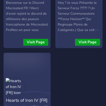
équipe ! Et Vrac de Jeux
Bienvenue sur le Discord
Hey ? Je vous Présente le
c'est aussi des minis jeux et
Miscreated FR ! Merci
Serveur Forza ????? ? Un
évents (?) directement sur
d'avoir rejoint le discord de
Serveur Communautaire
Discord ?
référence des joueurs
**Forza Horizon** Qui
francophone de Miscreated.
Regroupe Pleins de
Profitez-en pour vous
Catégories | Que sa soit : -
familiariser avec notre
Du Drift -Du Drag - Du
fonctionnement : •
Race - Dans ce Serveurs il
Visit Page
Visit Page
Consultez les #règles et
y a - Des Salons Vocaux
les #rôles qui composent le
Hors De Forza - Une
discord • Passez nous dire
Catégorie Pour Revendre
bonjour dans le salon
Vos Voitures - Des
#bavardages une fois que
Catégorie Bien Présenter
votre rôle sera attribué !
Prend ton Ticket Et rejoin
Nous ! =--------
=https://discord.gg/p2swxr
=--------=
Hearts of Iron IV [FR]