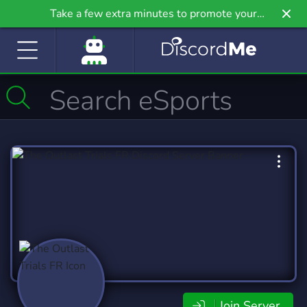
Take a few extra minutes to promote your
community even further on Griv.io, our newest
site.
Join Server