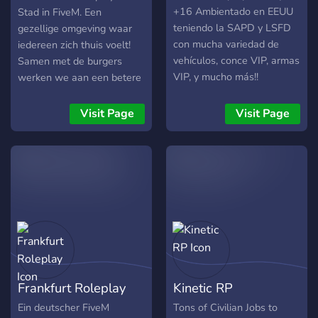
+16 Ambientado en EEUU
Stad in FiveM. Een
teniendo la SAPD y LSFD
gezellige omgeving waar
con mucha variedad de
iedereen zich thuis voelt!
vehículos, conce VIP, armas
Samen met de burgers
VIP, y mucho más!!
werken we aan een betere
Próximamente apertura!
stad. Doe jij ook mee? Doe
zeker mee met een leuke
Visit Page
Visit Page
en positieve omgeving.
Frankfurt Roleplay
Kinetic RP
Ein deutscher FiveM
Tons of Civilian Jobs to