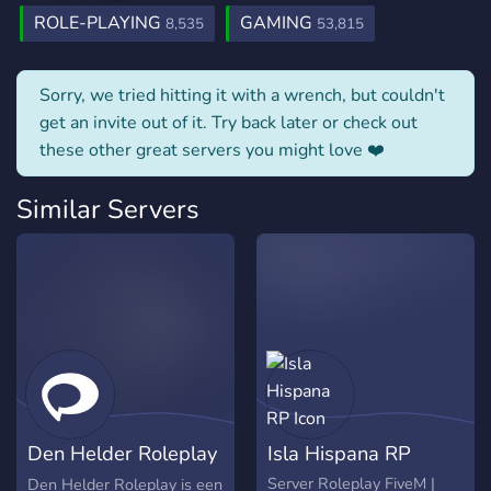
ROLE-PLAYING
GAMING
8,535
53,815
Sorry, we tried hitting it with a wrench, but couldn't
get an invite out of it. Try back later or check out
these other great servers you might love ❤️
Similar Servers
Den Helder Roleplay
Isla Hispana RP
(FiveM)
Server Roleplay FiveM |
Den Helder Roleplay is een