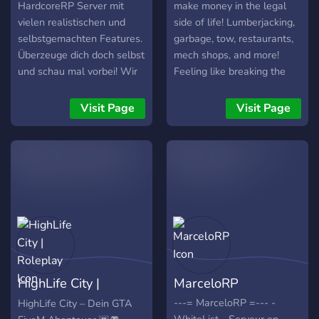
HardcoreRP Server mit
make money in the legal
vielen realistischen und
side of life! Lumberjacking,
selbstgemachten Features.
garbage, tow, restaurants,
Überzeuge dich doch selbst
mech shops, and more!
und schau mal vorbei! Wir
Feeling like breaking the
versuchen auf gutes RP
law? Try out several NEW
(HardcoreRP) und speziell
heists/jobs, sell drugs, and
Visit Page
Visit Page
auf gute Performance auch
claim turf within the city.
für Spieler ohne Monster
Race over 100 tracks
PC zu setzen. Wir setzen
throughout the city claiming
auf viel Realismus und
REP and CASH!!
versuchen deshalb nur das
Beste vom besten zu
nutzen. Wir benutzen auf
unserem Server keinerlei
Leaks sondern nur ehrlich
erworbene Scripts.
HighLife City |
MarceloRP
Roleplay
---= MarceloRP =--- -
HighLife City – Dein GTA