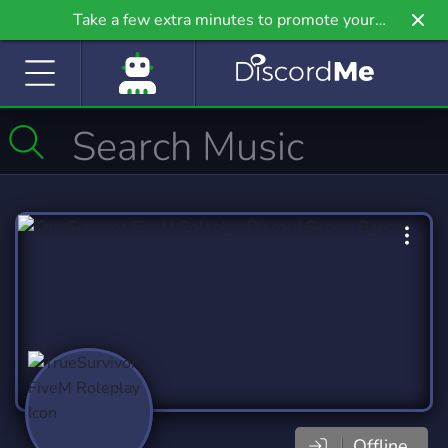
Take a few extra minutes to promote your
community even further on Griv.io, our newest
site.
Offline