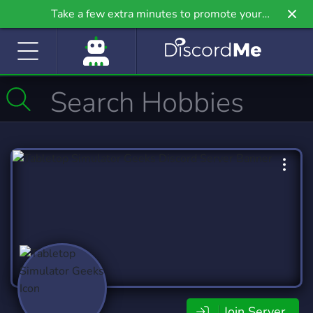
Take a few extra minutes to promote your
community even further on Griv.io, our newest
site.
Join Server