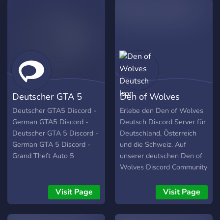
Deutscher GTA 5
Den of Wolves
Discord
Deutsch
Deutscher GTA5 Discord -
Erlebe den Den of Wolves
German GTA5 Discord -
Deutsch Discord Server für
Deutscher GTA 5 Discord -
Deutschland, Österreich
German GTA 5 Discord -
und die Schweiz. Auf
Grand Theft Auto 5
unserer deutschen Den of
Wolves Discord Community
findest du alle aktuellen
News, Updates, Antworten
Visit Page
Visit Page
auf Fragen und Leute zum
gemeinsamen Zocken.