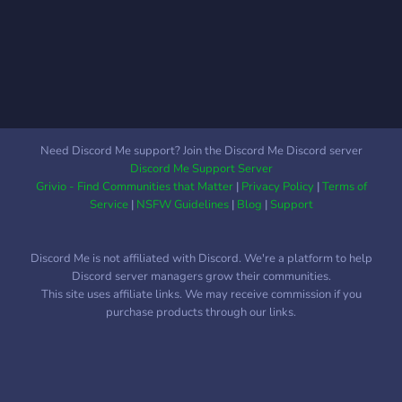
https://discord.me/Borderlands
Dein BORDERLANDS
Discord Deutsch Team
powered by Zenial Network
Need Discord Me support? Join the Discord Me Discord server
Discord Me Support Server
Grivio - Find Communities that Matter
|
Privacy Policy
|
Terms of
Service
|
NSFW Guidelines
|
Blog
|
Support
Discord Me is not affiliated with Discord. We're a platform to help
Discord server managers grow their communities.
This site uses affiliate links. We may receive commission if you
purchase products through our links.