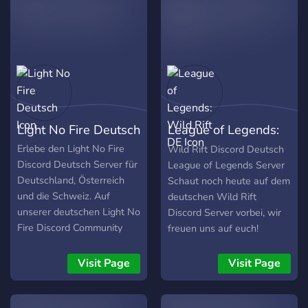
Unsere professionelle
Leitung und kompetenten
Moderatoren stehen dir
jederzeit mit Rat und Tat
zur Seite, um deine Den of
Wolves-Erfahrung zu
verbessern. Sei Teil unserer
engagierten Community
Light No Fire Deutsch
League of Legends:
und erlebe alles, was das
Herz begehrt. Melde dich
Wild Rift DE
Erlebe den Light No Fire
Wild Rift Discord Deutsch
noch heute bei unserem
Discord Deutsch Server für
League of Legends Server
deutschen Den of Wolves
Deutschland, Österreich
Schaut noch heute auf dem
Deutsch Discord Server an
und die Schweiz. Auf
deutschen Wild Rift
und tauche ein in die Welt
unserer deutschen Light No
Discord Server vorbei, wir
von Den of Wolves,
Fire Discord Community
freuen uns auf euch!
powered by Zenial
findest du alle aktuellen
https://www.facebook.com/gro
Network.
News, Updates, Antworten
https://discord.gg/WildRiftDE
Visit Page
Visit Page
https://discord.me/DenOfWolve
auf Fragen und Leute zum
deutsch lol
gemeinsamen Zocken.
Unsere professionelle