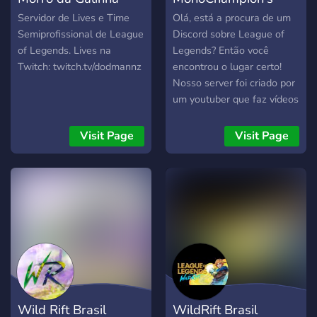
Servidor de Lives e Time
Olá, está a procura de um
Semiprofissional de League
Discord sobre League of
of Legends. Lives na
Legends? Então você
Twitch: twitch.tv/dodmannz
encontrou o lugar certo!
Nosso server foi criado por
um youtuber que faz vídeos
e montagens sobre
monochampions do LOL
Visit Page
Visit Page
(Canal: Monochampions /
Inscritos: 50 mil), este
server foi criado a mais ou
menos 1 mês, mas já
consiste em quase 800
usuários! Temos um
cantinho especial para
cada coisinha que você
possa imaginar: ? → Canais
para você escutar e
Wild Rift Brasil
WildRift Brasil
compartilhar aquela sua