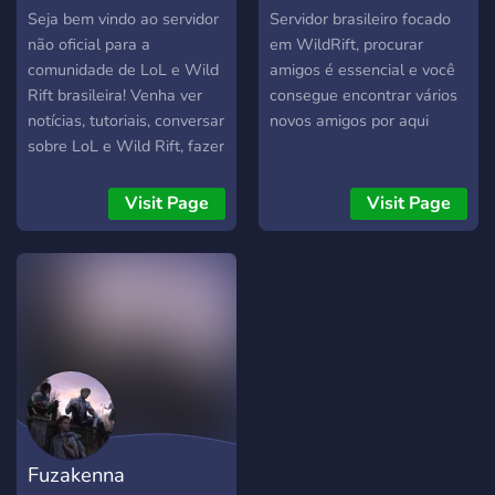
música que você adora; ? →
Seja bem vindo ao servidor
Servidor brasileiro focado
Bate-papo para você
não oficial para a
em WildRift, procurar
conversar e fazer
comunidade de LoL e Wild
amigos é essencial e você
amizades; ? → Canais de
Rift brasileira! Venha ver
consegue encontrar vários
memes e também de
notícias, tutoriais, conversar
novos amigos por aqui
interatividade como ranks e
sobre LoL e Wild Rift, fazer
mídia; ? → Canais feitos só
amizades e mais! Estamos
para os lolzeros, como:
esperando por você!
Visit Page
Visit Page
Builds, flex, duo e também
Servidor da rede BGC.
um canal especial para o
clash; ? → Canal de perfil:
preencha seu perfil com
seu elo, lane e também a
cidade em que você
gostaria de viver (EX:
Demacia, Ionia) ? → Canais
de voz para você conversar;
? → Canais dedicados para
Fuzakenna
os artistas; ? → Diversos