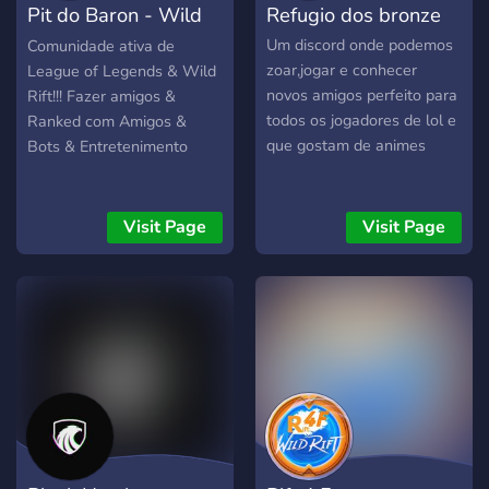
Pit do Baron - Wild
Refugio dos bronze
Rift
Um discord onde podemos
Comunidade ativa de
zoar,jogar e conhecer
League of Legends & Wild
novos amigos perfeito para
Rift!!! Fazer amigos &
todos os jogadores de lol e
Ranked com Amigos &
que gostam de animes
Bots & Entretenimento
Visit Page
Visit Page