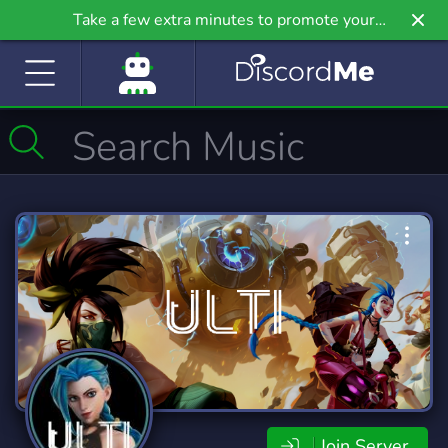
Take a few extra minutes to promote your
community even further on Griv.io, our newest
site.
Join Server