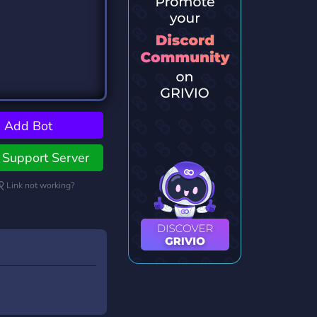
Add Bot
Support Server
Link not working?