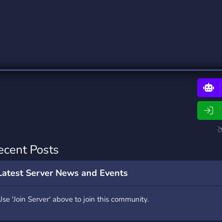
rading
Travel
0 Bots
5 Bots
riting
Xbox
0 Bots
1 Bots
ecent Posts
Latest Server News and Events
Use 'Join Server' above to join this community.