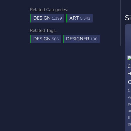
Related Categories:
S
DESIGN
ART
1,399
5,542
Related Tags:
DESIGN
DESIGNER
566
138
C
C
w
p
a
t
p
r