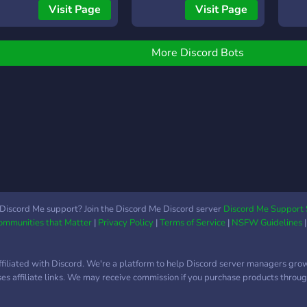
кана
مرحبًا بك في مجتمعنا! نحن
Visit Page
Visit Page
связ
مجموعة من الأفراد المتنوعين
обуч
الذين تجمعهم اهتمامات
еже
مشتركة وتواصل متبادل. هنا
More Discord Bots
рабо
في هذا المكان، نسعى دائمًا
обще
لتوفير بيئة إيجابية ومرحبة
укра
للجميع، حيث يمكننا تبادل
Тема
الأفكار، ومناقشة المواضيع
крит
المتنوعة، والاستمتاع بوقت
офор
مليء بالتعلم والترفيه. كل
Прис
عضو في هذا المجتمع يمثل
UI/U
جزءًا مهمًا من هويتنا، ولذلك
диза
نحن نؤمن بأهمية الاحترام
комь
المتبادل والتعاون. هدفنا هو
Discord Me support? Join the Discord Me Discord server
Discord Me Support 
начи
Communities that Matter
|
Privacy Policy
|
Terms of Service
|
NSFW Guidelines
خلق مساحة يسود فيها التفاهم
والتشجيع، بعيدة عن أي نوع
من السلبية أو التنمر. نحن
ffiliated with Discord. We're a platform to help Discord server managers gro
نحب أن نكون هنا لدعم بعضنا
uses affiliate links. We may receive commission if you purchase products through
البعض سواء في الأوقات
الصعبة أو لحظات الفرح. لذا لا