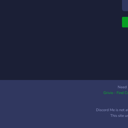
Need 
Grivio - Find 
Discord Me is not a
This site 