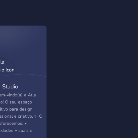
a Studio
em-vindo(a) à Atla
io! O seu espaço
itivo para design
ssional e criativo. ✨ O
oferecemos: •
tidades Visuais e
s: Criações exclusivas