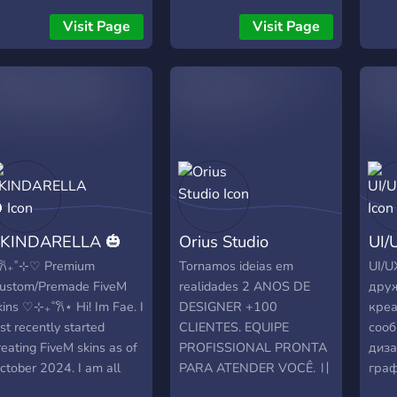
para
eedback.
Visit Page
Visit Page
ou ca
Rede
Stre
thum
visua
• At
Orça
supo
para 
pape
KINDARELLA 🎃
Orius Studio
UI/
comu
portf
𐙚₊˚⊹♡ Premium
Tornamos ideias em
UI/U
nova
ustom/Premade FiveM
realidades 2 ANOS DE
дру
enco
kins ♡⊹₊˚𐙚⋆ Hi! Im Fae. I
DESIGNER +100
креа
com 
ust recently started
CLIENTES. EQUIPE
сооб
mesm
reating FiveM skins as of
PROFISSIONAL PRONTA
диза
ctober 2024. I am all
PARA ATENDER VOCÊ. 〢
гра
bout quality and creating
Fazemos designs
диза