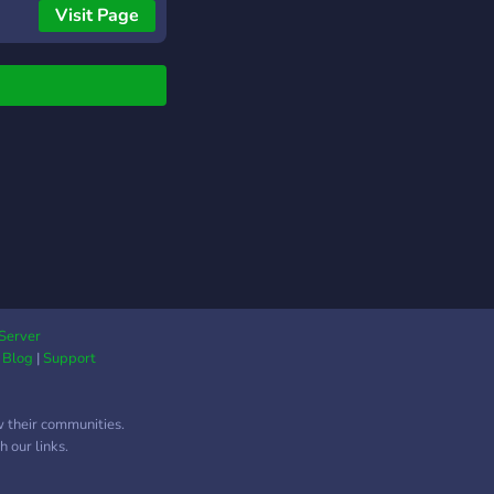
лы для обратной
Visit Page
и, ресурсов,
ения, вдохновения и
недельных лучших
т. 💬 Языки
ния: русский 🇷🇺 и
инский 🇺🇦 🎯
тика: UI-дизайн, UX,
ика, визуальное
мление, портфолио
оединяйся к
X_Cave — месту, где
йн встречается с
юнити, а рост
Server
нается с идеи.
|
Blog
|
Support
w their communities.
 our links.