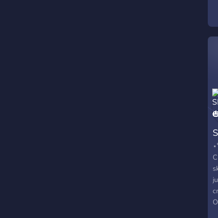
f
S
⋆
C
s
j
c
O
a