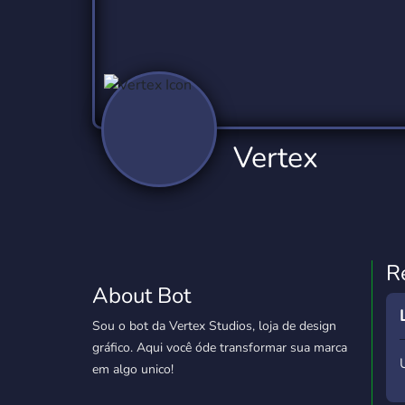
Technology
Tournaments
T
78 Bots
6 Bots
1
Twitch
Virtual Reality
W
6 Bots
7 Bots
1
YouTube
YouTuber
Vertex
17 Bots
24 Bots
R
About Bot
Sou o bot da Vertex Studios, loja de design
gráfico. Aqui você óde transformar sua marca
em algo unico!