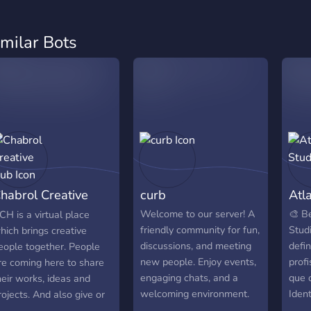
imilar Bots
habrol Creative
curb
Atl
Hub
Welcome to our server! A
🎨 B
CH is a virtual place
friendly community for fun,
Stud
hich brings creative
discussions, and meeting
defin
eople together. People
new people. Enjoy events,
profi
re coming here to share
engaging chats, and a
que 
heir works, ideas and
welcoming environment.
Iden
rojects. And also give or
Join us today
Logo
eceive constructive