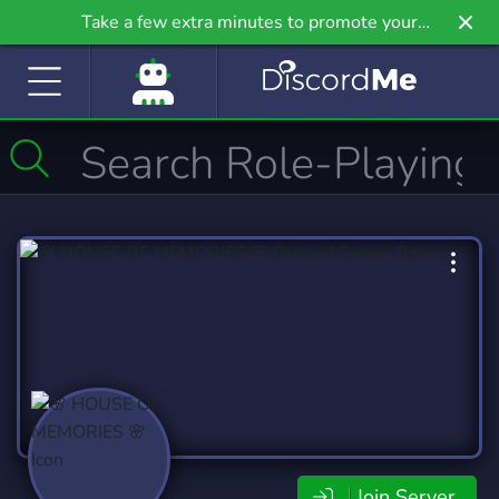
Take a few extra minutes to promote your
community even further on Griv.io, our newest
site.
Join Server