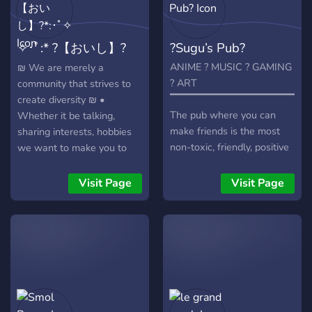
✧･ﾟ:* ?【おいし】?
?Sugu’s Pub?
*:･ﾟ✧
ANIME ? MUSIC ? GAMING
₪ We are merely a
? ART
community that strives to
▔▔▔▔▔▔▔▔▔▔▔▔▔▔▔▔▔▔
create diversity ₪ •
The pub where you can
Whether it be talking,
make friends is the most
sharing interests, hobbies
non-toxic, friendly, positive
we want to make you to
& chill place about forging
feel like home as possible
friendships. Regular events
in this social hub. All topics
Visit Page
Visit Page
& giveaways! Everyone is
range from anime, manga,
welcome!
gaming, music and more •
Lay back, chill and Enjoy
your stay at おいし