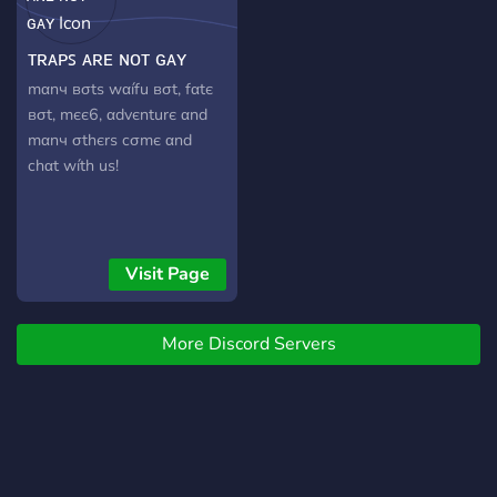
ᴛʀᴀᴘꜱ ᴀʀᴇ ɴᴏᴛ ɢᴀʏ
mαnч вσtѕ wαífu вσt, fαtє
вσt, mєє6, αdvєnturє αnd
mαnч σthєrѕ cσmє αnd
chαt wíth uѕ!
Visit Page
More Discord Servers