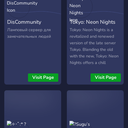
DisCommunity
Tokyo: Neon Nights
Ламповый сервер для
Tokyo: Neon Nights is a
замечательных людей
revitalized and renewed
version of the late server
Tokyo. Blending the old
with the new, Tokyo: Neon
Nights offers a chill
experience with a
cyberpunk theme.
Visit Page
Visit Page