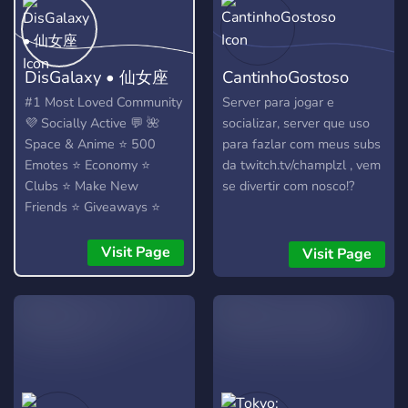
DisGalaxy • 仙女座
CantinhoGostoso
#1 Most Loved Community
Server para jogar e
💜 Socially Active 💬 🌺
socializar, server que uso
Space & Anime ⭐ 500
para fazlar com meus subs
Emotes ⭐ Economy ⭐
da twitch.tv/champlzl , vem
Clubs ⭐ Make New
se divertir com nosco!?
Friends ⭐ Giveaways ⭐
Heaps More...!
Visit Page
Visit Page