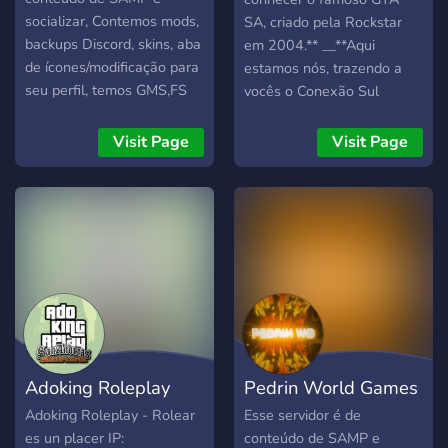
puteti petrece timpul cu
socializar, Contemos mods,
SA, criado pela Rockstar
prietenii. Comunitatea
backups Discord, skins, aba
em 2004.** __**Aqui
noastra se afla intr-un
de ícones/modificação para
estamos nós, trazendo a
parteneriat cu providerul
seu perfil, temos GMS,FS
vocês o Conexão Sul
PROFIHOSTING
ETC... VENHA SE
RolePlay, um server para
SOLUTIONS , astfel orice
DIVERTIR CONOSCO 😁
samp,você se soltar da vida
Visit Page
Visit Page
server achizitionat de la
real, jogar e nunca mais
aceast provider folosind
largar, aqui temos
codul "wtfcs" beneficiaza
Corporações e
de 20% reducere.
organizações criminosas,
Comunitatea noastra
baseadas na vida real, uma
organizeaza ocazional
simples ideia que busca
concursuri pentru membri
trazer diversas pessoas
cu premii atragatoare. Va
para jogar, quer algo
asteptam alaturi de noi,
diferente da vida real? Vem
este gratis! De la
jogar no Conexão Sul,
Adoking Roleplay
Pedrin World Games
deschidere pana in prezent
irmão!**__ __**todas as
comunitatea ruleaza fara
informações possível sobre
Adoking Roleplay - Rolear
Esse servidor é de
reinstalare. Inregistreaza-te
nosso servidor esta em
es un placer IP:
conteúdo de SAMP e