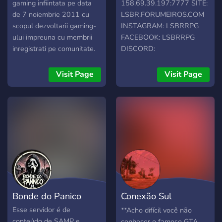
gaming infiintata pe data
158.69.39.197:7777 SITE:
de 7 noiembrie 2011 cu
LSBR.FORUMEIROS.COM
scopul dezvoltarii gaming-
INSTAGRAM: LSBRRPG
ului impreuna cu membrii
FACEBOOK: LSBRRPG
inregistrati pe comunitate.
DISCORD:
Acest site a fost creat si
https://discord.gg/qVwv7Ut
pentru a arata pasiunea
Visit Page
Visit Page
jocurilor si jucatorilor. Pe
comunitatea noastra te poti
face cunoscut doar printr-o
simpla prezentare. Aceasta
comunitate este formata
dintr-un staff serios care
stie sa respecte
regulamentul indiferent de
situatie. Comunitatea
detine servere csgo,
Bonde do Panico
Conexão Sul
servere samp, servere mix
(private/war) si cateva
RolePlay [CSRP]
Esse servidor é de
**Acho difícil você não
servere publice unde va
conteúdo de SAMP e
conhecer o famoso GTA