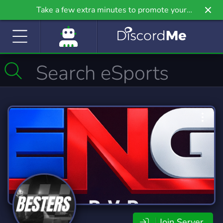
Take a few extra minutes to promote your
community even further on Griv.io, our newest
site.
Join Server