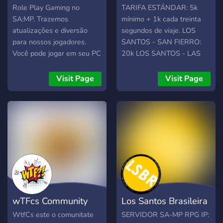
Role Play Gaming no
TARIFA ESTÁNDAR: 5k
SA:MP. Trazemos
mínimo + 1k cada treinta
atualizações e diversão
segundos de viaje. LOS
para nossos jogadores.
SANTOS - SAN FIERRO:
Você pode jogar em seu PC
20k LOS SANTOS - LAS
ou em um aparelho
VENTURAS: 15k CHOFER
Android.
PRIVADO: 100k cada 1
Visit Page
Visit Page
hora.
wTFcs Community
Los Santos Brasileira
WtfCs este o comunitate
SERVIDOR SA-MP RPG IP: