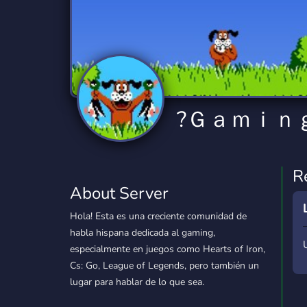
Technology
Tournaments
T
2,834 Servers
343 Servers
1,14
Twitch
Virtual Reality
W
359 Servers
239 Servers
1,15
YouTube
YouTuber
?Ｇａｍｉｎ
848 Servers
3,005 Servers
R
About Server
Hola! Esta es una creciente comunidad de
habla hispana dedicada al gaming,
especialmente en juegos como Hearts of Iron,
Cs: Go, League of Legends, pero también un
lugar para hablar de lo que sea.