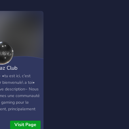
az Club
•tu est ici, c'est
 bienvenu/e\ a toi•
ve description~ Nous
mes une communauté
i gaming pour le
nt, principalement
 sur Pokémon,
craft et Genshin
Visit Page
ct. Nous sommes