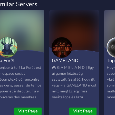
imilar Servers
a Forêt
GAMELAND
Top
onjour à toi ! La Forêt est
🎮 G A M E L A N D | Egy
Hey~ 
n espace social
új gamer közösség
super
écomplexé où rencontrer
született! Szia! Jó, hogy itt
~brè
es gens, passer du temps
vagy – a GAMELAND most
som
 jouer et à discuter. Tu y
nyílt meg! Ez egy friss,
mult
rouveras des membres
barátságos és laza
mome
ntègres, drôles,
közösség, ahol a játéké és
axée
ienveillants, accueillants.
a jó hangulaté a főszerep.
Mine
Visit Page
Visit Page
Nálunk mindenki
impa