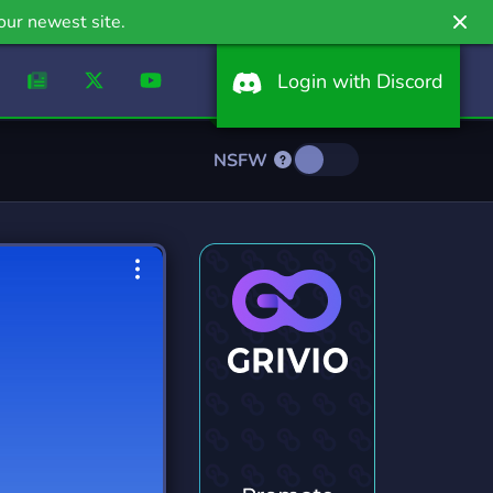
our newest site.
Login with Discord
NSFW