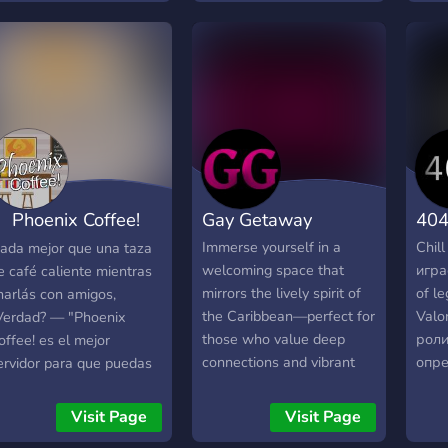
lehetsz, akik formálják a
prêt 
közösséget! 💬 Közvetlen,
serve
laza hangulat – semmi
invit
nyomás, csak jófej
quel
emberek. 🧭 Tiszta,
anim
egyszerű rendszer –
Amus
könnyen kiismerhető és
!
kényelmes. 🎮 Casual
vagy hardcore?
 Phoenix Coffee!
Gay Getaway
40
Mindkettőnek van hely! 🎉
Most indulunk –
 Español.
Immerse yourself in a
Chil
ada mejor que una taza
csatlakozz, és építsük
welcoming space that
игра
e café caliente mientras
együtt a GAMELAND
mirrors the lively spirit of
of le
harlás con amigos,
világát!
the Caribbean—perfect for
Valo
Verdad? — "Phoenix
those who value deep
роли
offee! es el mejor
connections and vibrant
опре
ervidor para que puedas
discussions. Here, every
се в
onocer mucha gente
day shines bright as you
реак
ueva de habla hispana
Visit Page
Visit Page
relax, learn, and connect.
прав
on gustos similares a los