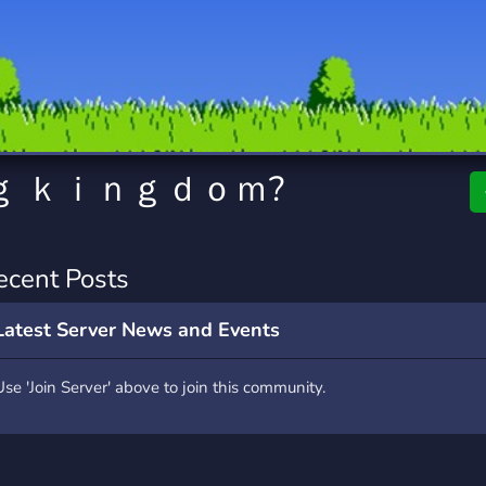
rading
Travel
7 Servers
111 Servers
riting
Xbox
4 Servers
233 Servers
ｇ ｋｉｎｇｄｏｍ?
ecent Posts
Latest Server News and Events
Use 'Join Server' above to join this community.