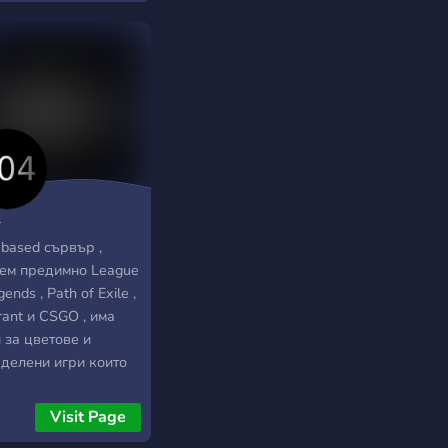
a nous rejoindre sur le
ur ! J'espère que tu
eras tes amis ou bien
ques personnes pour
é un peu tout sa.
ez vous un maximum
4
l based сървър ,
ем предимно League
gends , Path of Exile ,
rant и CSGO , има
 за цветове и
делени игри които
зимат чрез
тване , можете да си
Visit Page
ите ваши стаи , ако