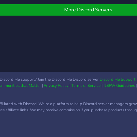
Everyone is welcome in
имат
uyos. Nos enfocamos en
our inclusive paradise!
да п
lentar a que los usuarios
More Discord Servers
404
antengan un ambiente
argado de amabilidad,
espeto y alegria . Te
seguramos que la vas a
asar genial; Además de
oder charlar con el resto
e los miembros, también
uede rolear, entretenerte
on el bot de Pokecord
ara hacerte con todos,
Discord Me support? Join the Discord Me Discord server
Discord Me Support 
Communities that Matter
|
Privacy Policy
|
Terms of Service
|
NSFW Guidelines
ostrar tus dibujos,
otografías y demás
ormas de arte e incluso
ffiliated with Discord. We're a platform to help Discord server managers gro
ncontrar compañeros
uses affiliate links. We may receive commission if you purchase products through
ara tus videojuegos
avoritos. ¿Qué esperas?
a cafetería aguarda por
i. Únete aquí ⇩ ⇩ ⇒ Link;