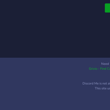
t
a
m
c
r
a
p
p
d
p
c
p
Need 
Grivio - Find 
m
f
f
Discord Me is not a
e
This site 
p
f
L
t