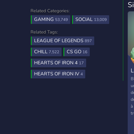
S
Related Categories:
GAMING
SOCIAL
53,749
13,009
Related Tags:
LEAGUE OF LEGENDS
897
CHILL
CS GO
7,522
16
HEARTS OF IRON 4
17
L
HEARTS OF IRON IV
4
B
u
d
d
à
t
i
b