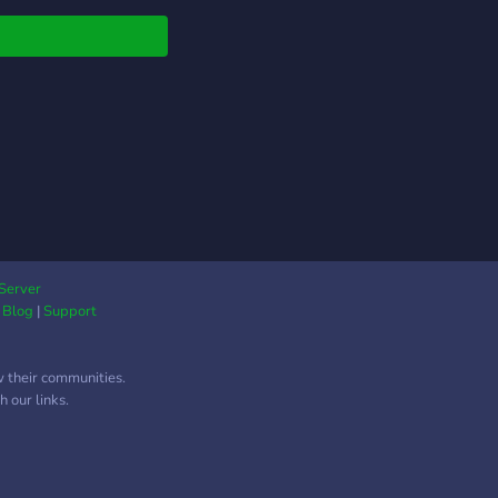
е проблеми можете
ишете на owner-a:
#7596
Server
|
Blog
|
Support
w their communities.
 our links.