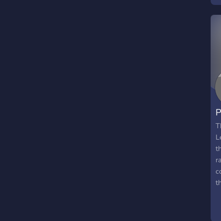
P
T
L
t
r
c
t
w
a