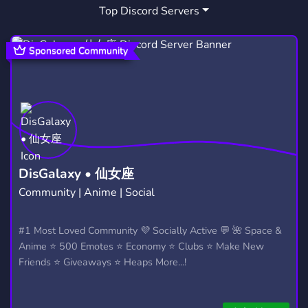
Top Discord Servers
FIVEM SERVER
GTARP
REDUX
135
314
2
MAJESTICRP
MAJESTIC
2
1
Sponsored Community
DisGalaxy • 仙女座
Community | Anime | Social
#1 Most Loved Community 💜 Socially Active 💬 🌺 Space &
Anime ⭐ 500 Emotes ⭐ Economy ⭐ Clubs ⭐ Make New
Friends ⭐ Giveaways ⭐ Heaps More...!