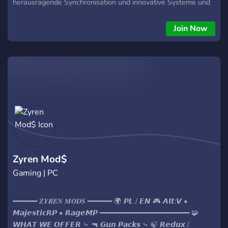
herausragende Synchronisation und innovative Systeme und
Funktionen auf unserem Server unterstrichen wird. Was
kannst du bei uns erwarten? Keine überzogenen
Join Now
Immobilienpreise: Wir setzen auf ein faires RP-Umfeld, ohne
exorbitante Anschaffungskosten. Kostenlose Fraktionen und
Immobilien: Chancengleichheit für alle Spieler ist uns wichtig.
Eigenentwickelte Funktionen: Unser Server zeichnet sich
durch einzigartige Features aus, die dein RP-Erlebnis
bereichern. Ein freundliches Serverteam: Wir sind hier, um dir
zu helfen und sicherzustellen, dass du das beste RP-Erlebnis
hast. Community-Einbindung: Jeder Spieler kann Ideen und
Vorschläge einbringen, um den Server im Sinne der
Community weiterzuentwickeln. Keine Echtgeldkäufe: Bei uns
kannst du keine Vorteile erkaufen. Wir setzen auf Fairness
Zyren Mod$
und Chancengleichheit. Was erwarten wir von unseren Spiele
Gaming | PC
━━━━━━ 𝒁𝒀𝑹𝑬𝑵 𝑴𝑶𝑫𝑺 ━━━━━━ 🌍 𝙋𝙇 / 𝙀𝙉 🎮 𝘼𝙡𝙩:𝙑 •
𝙈𝙖𝙟𝙚𝙨𝙩𝙞𝙘𝙍𝙋 • 𝙍𝙖𝙜𝙚𝙈𝙋 ━━━━━━━━━━━━━━━━━━━━━━ 🧩
𝙒𝙃𝘼𝙏 𝙒𝙀 𝙊𝙁𝙁𝙀𝙍 ⤷ 🔫 𝙂𝙪𝙣 𝙋𝙖𝙘𝙠𝙨 ⤷ 🍃 𝙍𝙚𝙙𝙪𝙭 /