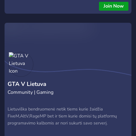
Server übertragen, dementsprechend geht es nach dem
Join Now
Wechsel weiter wie zuvor.
GTA V Lietuva
Community | Gaming
Lietuviška bendruomenė netik tiems kurie žaidžia
FiveM,AltV,RageMP bet ir tiem kurie domisi tų platformų
programavimo kalbomis ar nori sukurti savo serverį.