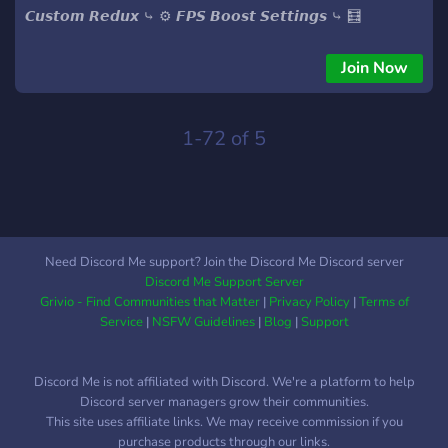
𝘾𝙪𝙨𝙩𝙤𝙢 𝙍𝙚𝙙𝙪𝙭 ⤷ ⚙️ 𝙁𝙋𝙎 𝘽𝙤𝙤𝙨𝙩 𝙎𝙚𝙩𝙩𝙞𝙣𝙜𝙨 ⤷ 🧮
𝙍𝙚𝙎𝙝𝙖𝙙𝙚 𝙋𝙧𝙚𝙨𝙚𝙩𝙨 ⤷ ❌ 𝙀𝙛𝙛𝙚𝙘𝙩𝙨 𝙊𝙁𝙁 ⤷ 📺 𝙏𝙪𝙩𝙤𝙧𝙞𝙖𝙡𝙨 ⤷
📕 𝙋𝙧𝙤𝙜𝙧𝙖𝙢𝙨 & 𝙏𝙤𝙤𝙡𝙨 ⤷ 👻 𝘼𝙣𝙙 𝙢𝙪𝙘𝙝 𝙢𝙤𝙧𝙚!
Join Now
━━━━━━━━━━━━━━━━━━━━━━ 🔗 𝙅𝙊𝙄𝙉 𝙉𝙊𝙒:
https://discord.gg/GPxsb2Trz8 ━━━━━━━━━━━━━━━━━━━━━━
1-72 of 5
Need Discord Me support? Join the Discord Me Discord server
Discord Me Support Server
Grivio - Find Communities that Matter
|
Privacy Policy
|
Terms of
Service
|
NSFW Guidelines
|
Blog
|
Support
Discord Me is not affiliated with Discord. We're a platform to help
Discord server managers grow their communities.
This site uses affiliate links. We may receive commission if you
purchase products through our links.