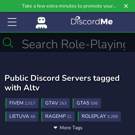
Take a few extra minutes to promote your
community even further on Griv.io, our newest
site.
Public Discord Servers tagged
with Altv
FIVEM
GTAV
GTA5
2,017
263
596
LIETUVA
RAGEMP
ROLEPLAY
66
21
5,288
More Tags
GTA
FIVEM ROLEPLAY
1,029
530