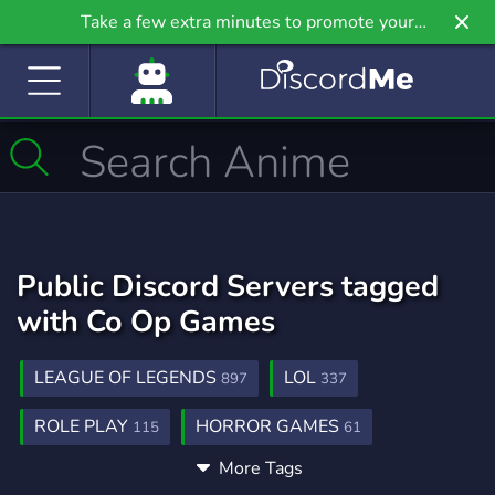
Take a few extra minutes to promote your
community even further on Griv.io, our newest
site.
Public Discord Servers tagged
with Co Op Games
LEAGUE OF LEGENDS
LOL
897
337
ROLE PLAY
HORROR GAMES
115
61
More Tags