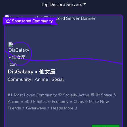
Top Discord Servers
Sponsored Community
DisGalaxy • 仙女座
Community | Anime | Social
#1 Most Loved Community 💜 Socially Active 💬 🌺 Space &
Anime ⭐ 500 Emotes ⭐ Economy ⭐ Clubs ⭐ Make New
Friends ⭐ Giveaways ⭐ Heaps More...!