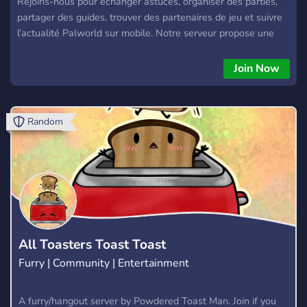
Rejoins-nous pour échanger astuces, organiser des parties,
partager des guides, trouver des partenaires de jeu et suivre
l’actualité Palworld sur mobile. Notre serveur propose une
ambiance conviviale, des salons de discussion thématiques,
des événements, entraide pour débutants, et des annonces
Join Now
en avant-première. Rejoins la meilleure communauté
Palworld sur mobile en français et progresse avec d’autres
joueurs passionnés !
Random
All Toasters Toast Toast
Furry | Community | Entertainment
A furry/hangout server by Powdered Toast Man. Join if you