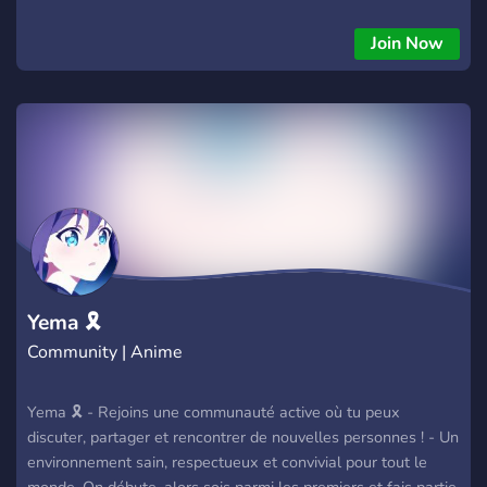
te faire des amis et partager des moments sympas, rejoins-
nous !
Join Now
Yema 🎗️
Community | Anime
Yema 🎗️ - Rejoins une communauté active où tu peux
discuter, partager et rencontrer de nouvelles personnes ! - Un
environnement sain, respectueux et convivial pour tout le
monde. On débute, alors sois parmi les premiers et fais partie