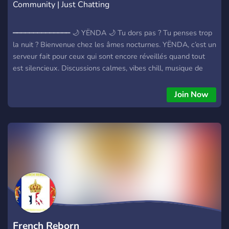
Community | Just Chatting
━━━━━━━━━━━━━━ 🌙 YËNDA 🌙 Tu dors pas ? Tu penses trop
la nuit ? Bienvenue chez les âmes nocturnes. YËNDA, c’est un
serveur fait pour ceux qui sont encore réveillés quand tout
est silencieux. Discussions calmes, vibes chill, musique de
nuit, sleepcalls et pensées à 3h du matin. 🌌 Pour les
insomniaques 🎧 Pour les gens du soir ☕ Pour ceux qui vivent
Join Now
après minuit Ici, pas de cris, pas de drama. Juste des gens
éveillés, comme toi. ⚡ On est aussi à la recherche de
nouveaux membres pour le staff !
French Reborn