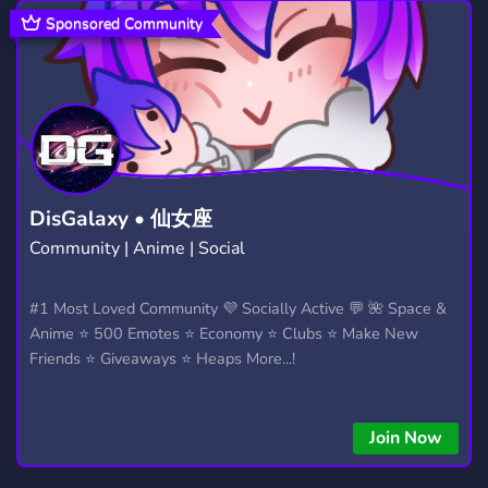
COMMUNITY
DISCUSSION
18,654
331
Sponsored Community
ART
ENTRAIDE
ROBLOX
3,526
42
5,465
COMMUNAUTE FR
FUN
27
7,039
SOCIAL
MANGA
BOTS
8,748
1,436
1,044
ESPORTS
FRENCH
FPS
882
214
356
DisGalaxy • 仙女座
Community | Anime | Social
JEU
AMOUR
PC
RP
27
16
586
2,507
FURRY
FANTASY
GIVEAWAY
#1 Most Loved Community 💜 Socially Active 💬 🌺 Space &
1,202
594
455
Anime ⭐ 500 Emotes ⭐ Economy ⭐ Clubs ⭐ Make New
Friends ⭐ Giveaways ⭐ Heaps More...!
Join Now