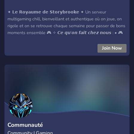
✦ 𝗟𝗲 𝗥𝗼𝘆𝗮𝘂𝗺𝗲 𝗱𝗲 𝗦𝘁𝗼𝗿𝘆𝗯𝗿𝗼𝗼𝗸𝗲 ✦ Un serveur
multigaming chill, bienveillant et authentique où on joue, on
rigole et on se retrouve chaque semaine pour passer de bons
moments ensemble 🎮 ✧ 𝘾𝙚 𝙦𝙪’𝙤𝙣 𝙛𝙖𝙞𝙩 𝙘𝙝𝙚𝙯 𝙣𝙤𝙪𝙨 : • 🎮
Des events quotidiens sur pleins de jeux : party-games, coop,
multi... • 🎤 Des salons vocaux actifs pour jouer ou juste
Join Now
discuter • 🤝 Une communauté bienveillante et vraie, sans
prise de tête ✦ 𝙇𝙚 𝙨𝙚𝙧𝙫𝙚𝙪𝙧, 𝙘’𝙚𝙨𝙩 : • Des joueurs sympas et
ouverts • Une ambiance fun, simple et respectueuse • Un
endroit où venir décompresser après la journée ✧ 𝐑𝐞𝐣𝐨𝐢𝐧𝐬
𝐧𝐨𝐭𝐫𝐞 𝐩𝐞𝐭𝐢𝐭 𝐫𝐨𝐲𝐚𝐮𝐦𝐞 🎮 Si tu veux jouer, rencontrer des gens
cool et t’amuser sans te prendre la tête, tu es au bon endroit !
Communauté
Community | Gaming