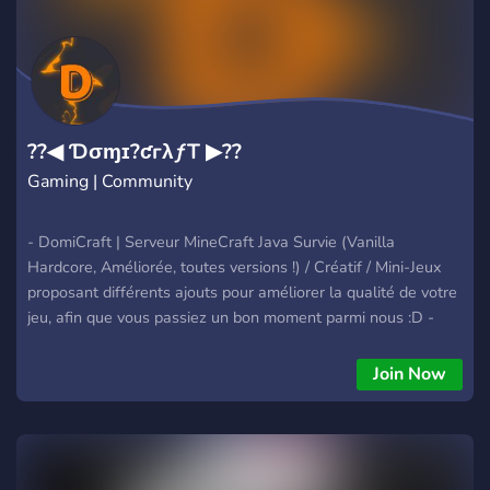
??◀ Ɗσɱɪ?ƈгλƒT ▶??
Gaming | Community
- DomiCraft | Serveur MineCraft Java Survie (Vanilla
Hardcore, Améliorée, toutes versions !) / Créatif / Mini-Jeux​
proposant différents ajouts pour améliorer la qualité de votre
jeu, afin que vous passiez un bon moment parmi nous :D -
Communauté d'environ 300 membres Discord et d'une
quinzaine de joueurs journaliers, bonne entente générale,
Join Now
volonté de VOUS faire plaisir et de VOUS faire passer de
bons moments, n'hésitez pas à jeter un coup d'oeil ;) Plus de
détails ici pour les intéressé.e.s: Présentation ->
https://site.domicraft.fr/wiki Site -> https://domicraft.fr Twitter