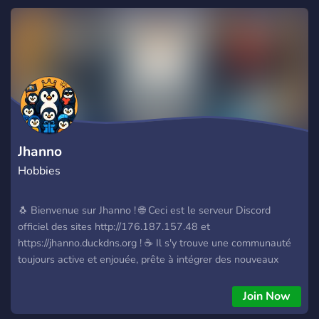
Jhanno
Hobbies
🐧 Bienvenue sur Jhanno ! 🌐 Ceci est le serveur Discord
officiel des sites http://176.187.157.48 et
https://jhanno.duckdns.org ! ☕️ Il s'y trouve une communauté
toujours active et enjouée, prête à intégrer des nouveaux
membres ! 🧑‍💻 Vous pourrez y rejoindre notre équipe et nous
aider bénévolement selon vos compétences ! 🏎️ Nous
Join Now
sommes aussi fans de sports, et nous avons même un salon