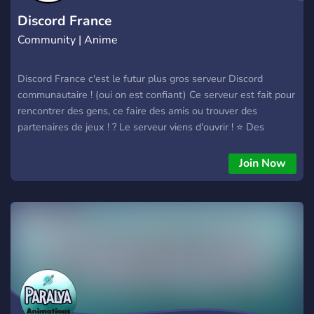
Discord France
Community | Anime
Discord France c'est le futur plus gros serveur Discord
communautaire ! (oui on est confiant) Ce serveur est fait pour
rencontrer des gens, ce faire des amis ou trouver des
partenaires de jeux ! ? Le serveur viens d'ouvrir ! ⭐ Des
catégories et rôles en fonction de votre département ! ? Des
concours et des Giveaways régulier ! ❓ Un staff compétent
Join Now
avec des recrutements régulier ! ✉ Un système de suggestion
car nous savons qu'il est important d'écouter nos membres !
⚠ Le serveur viens d'être créer donc tout n'est pas encore en
place.