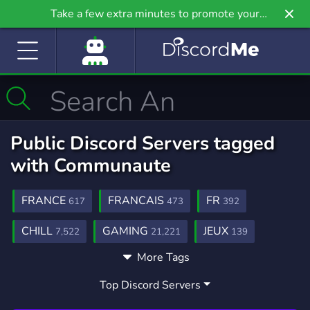
Take a few extra minutes to promote your
community even further on Griv.io, our newest
site.
Public Discord Servers tagged
with Communaute
FRANCE
FRANCAIS
FR
617
473
392
CHILL
GAMING
JEUX
7,522
21,221
139
More Tags
ANIME
RENCONTRE
9,194
107
Top Discord Servers
COMMUNAUTAIRE
JEUX VIDEO
195
76