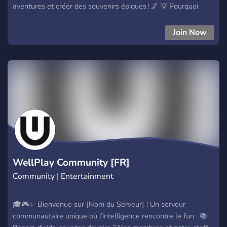
aventures et créer des souvenirs épiques ! 🌌 💡 Pourquoi
nous rejoindre ? 🕹️ Des salons dédiés à tes jeux favoris 💬
Une communauté active et bienveillante 🎉 Des événements
Join Now
et surprises réguliers 🤖 Des bots cool pour t'amuser encore
plus ✨ Alors, qu'est-ce que tu attends ? Viens vite découvrir
l'univers magique de Amether Corporation ! 🚀
WellPlay Community [FR]
Community | Entertainment
🎓🎮✨ Bienvenue sur [Nom du Serveur] ! Un serveur
communautaire unique où l’intelligence rencontre le fun : 📚