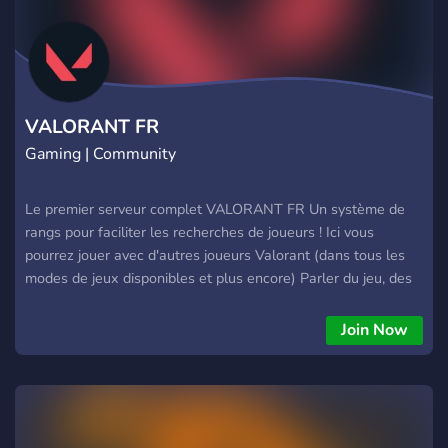
VALORANT FR
Gaming | Community
Le premier serveur complet VALORANT FR Un système de
rangs pour faciliter les recherches de joueurs ! Ici vous
pourrez jouer avec d'autres joueurs Valorant (dans tous les
modes de jeux disponibles et plus encore) Parler du jeu, des
stratégies, des personnages, des maps Trouver des infos
directement depuis la chaîne officielle Valorant Nous
Join Now
organiserons aussi des tournois (équipes déjà formées) hey je
t'invite dans ce serveur qui débute, on essaie de rassembler
une grande communauté pour jouer tous ensembles à
Valorant !