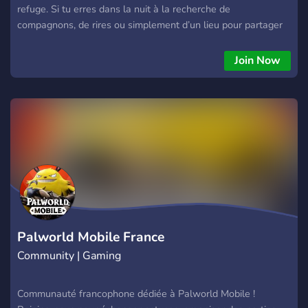
refuge. Si tu erres dans la nuit à la recherche de
compagnons, de rires ou simplement d’un lieu pour partager
tes passions, tu es au bon endroit. Ici, chaque recoin du
manoir offre une expérience unique : La Bibliothèque des
Join Now
Murmures 📖 : Lis, partage et découvre des histoires avec
d’autres esprits nocturnes. La Salle des Échos 🎶 : Écoute de
la musique, partage tes playlists et laisse les notes enchanter
les ténèbres. Le Grenier des Jeux 🎲 : Affronte d’autres loups
solitaires dans des parties endiablées et amuse-toi sans fin.
Le Salon des Rires 😏 : Déconne, raconte, rigole et tisse des
liens avec ceux qui hantent le manoir. Ici, personne n’est seul.
Que tu sois un vieux fantôme solitaire ou un jeune esprit
curieux, les portes du manoir t’accueillent. Rejoins-nous, et
laisse la nuit te révéler des compagnons inattendus. 🕯️
Palworld Mobile France
Community | Gaming
Communauté francophone dédiée à Palworld Mobile !