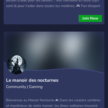
Besoin d'aide pour tes devoirs ? Nos membres et notre staff
sont là pour t’aider dans toutes les matières. 🎮 Fan d’esport
? Rejoins notre équipe, participe à nos tournois et montre ton
skill ! 🌟 Artiste, chanteur, humoriste ? Viens briller lors de
Join Now
notre événement phare : Everyone Got Talent ! 🎉
Événements réguliers, jeux, débats, chill vocal, concours et
plus encore... 🔥 Une communauté active, bienveillante et
100% francophone t’attend. Tu as ta place ici, que tu sois
gamer, étudiant, créatif… ou les trois à la fois ! Partenariat
entre Communauté!!
Le manoir des nocturnes
Community | Gaming
Bienvenue au Manoir Nocturne 🦇 Dans les couloirs sombres
et mystérieux de notre manoir, les âmes solitaires trouvent