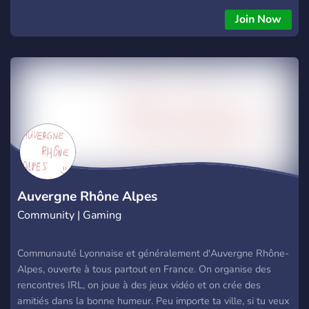
Fabrique un ticket Ce serveur est un serveur de la chaine
Join Now
Youtube de Shadow Roblox → Nous sommes + 140
Membres Des giveways souvent 🎁 Une belle ambiance ⛴️
Un bon endroit pour se faire des amis ! 🧑‍🚀 Une Equipe de
Modération Actif 🛠️ 📼 Plein de Youtubeur et Tiktokeur 🇫🇷
Serveur Francophone 📹 SERVEUR MULTIGAMING 📒 LE
PLUS GROS SERVEUR ROBLOX ET MULTIGAMING Rejoint
nous dès maintenant ! 🏴‍☠️ https://discord.gg/PfEyGjbw4A 🔔
Suivez nous dans les réseaux ! @Shadow_RobloxXD
@DarkShadowXD69 @ Zeyfury 📌 Objectif : 200 Membres
avant 2024 ! Objectif Principal 500 Membres ! ⚠️ AU 200
MEMBRES JE CHANTE DEVANT VOUS ⚠️ 🤩 Le principal Du
Auvergne Rhône Alpes
serveur C'est LE FUN 🤩
Community | Gaming
Communauté Lyonnaise et généralement d'Auvergne Rhône-
Alpes, ouverte à tous partout en France. On organise des
rencontres IRL, on joue à des jeux vidéo et on crée des
amitiés dans la bonne humeur. Peu importe ta ville, si tu veux