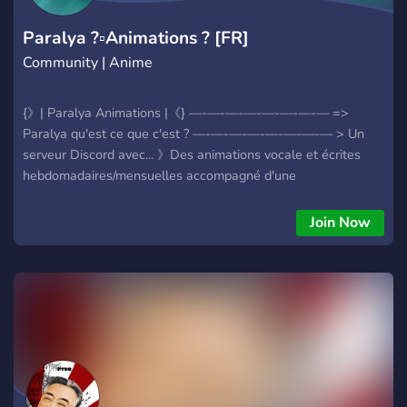
Paralya ?▫Animations ? [FR]
Community | Anime
{》| Paralya Animations |《} —-—-—-—-—-—-—-— =>
Paralya qu'est ce que c'est ? —-—-—-—-—-—-—-— > Un
serveur Discord avec... 》Des animations vocale et écrites
hebdomadaires/mensuelles accompagné d'une
règlementation. 》Des Giveaways pour régaler nos membres.
》Un système anti-raid filtrant les bots des joueurs. 》Des
Join Now
concours chaque semaine sur tous les thèmes et tous les
supports. 》Un salon Pub pour les membres les plus actifs. 》
Une communauté qui ne cesse de grossir.