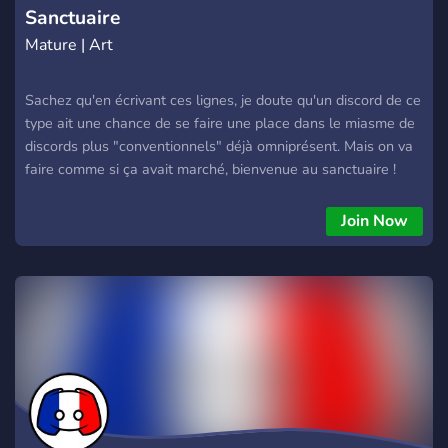
Sanctuaire
Mature | Art
Sachez qu'en écrivant ces lignes, je doute qu'un discord de ce
type ait une chance de se faire une place dans le miasme de
discords plus "conventionnels" déjà omniprésent. Mais on va
faire comme si ça avait marché, bienvenue au sanctuaire !
Lieu de réunion de tous les fans de littérature (et même des
autres). Qu'importe que tu sois un novice ou un gros
Join Now
lecteurs,le sanctuaire s'adresse à tout ceux partagent cette
passion pour la lecture.