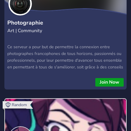
Photographie
Art | Community
Ce serveur a pour but de permettre la connexion entre
photographes francophones de tous horizons, passionnés ou
professionnels, pour leur permettre d'avancer tous ensemble
en permettant à tous de s'améliorer, soit grâce à des conseils
techniques, soit grâce à des avis ; que vous pratiquiez
l'argentique ou le numérique. Par ailleurs, si vous cherchez un
Join Now
endroit où recevoir des conseils pour acheter un boîtier, ne
cherchez pas plus loin ! Le staff et certains membres de la
communauté pourront vous aiguiller, en fonction de vos
Random
besoins, vers le boîtier vous correspondant le plus. Par
ailleurs, profitez aussi de la base de connaissances et
d'articles disponibles sur le site affilié à ce discord !