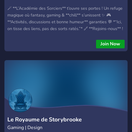
🪄 **L’Académie des Sorciers** t’ouvre ses portes ! Un refuge
magique où fantasy, gaming & **chill** s’unissent ✨ 🎮
**Activités, discussions et bonne humeur** garanties 💬 *“Ici,
on tisse des liens, pas des sorts ratés.”* 🔗 **Rejoins-nous** !
https://discord.gg/zERTm2BgXU 🪄 **Bannière**
:https://zupimages.net/up/25/42/97rq.png
Join Now
Le Royaume de Storybrooke
Gaming | Design