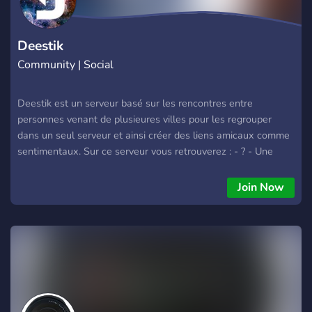
Deestik
Community | Social
Deestik est un serveur basé sur les rencontres entre
personnes venant de plusieures villes pour les regrouper
dans un seul serveur et ainsi créer des liens amicaux comme
sentimentaux. Sur ce serveur vous retrouverez : - ? - Une
bonne ambiance, - ? - Divers sujets de discussion, - ? - Des
grades spéciaux par rapport aux invites et aux boosts, - ? -
Join Now
Des salons temporaires pour tous, - ✅ - Des personnes
compétentes membre du staff pour vous aider ! Venez pour
discuter et rencontrer de nouvelles personnes !