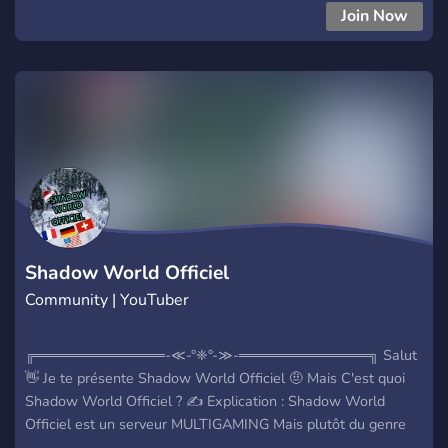
Join Now
Shadow World Officiel
Community | YouTuber
╔═════════════-≪-°❈°-≫-═════════════╗ Salut
👋 Je te présente Shadow World Officiel 🤨 Mais C'est quoi
Shadow World Officiel ? ✍️ Explication : Shadow World
Officiel est un serveur MULTIGAMING Mais plutôt du genre
Roblox Le Fondateur : Shadow Roblox Ta besoin d'aide ?