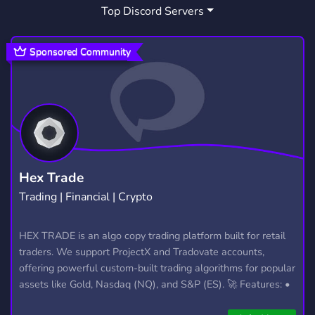
Top Discord Servers
POSTSCRIPTUMSPAIN
SCRIPTUM
1
1
RUNSTUKAINCOMING
1
Sponsored Community
RUN STUKA INCOMING
1
Hex Trade
Trading | Financial | Crypto
HEX TRADE is an algo copy trading platform built for retail
traders. We support ProjectX and Tradovate accounts,
offering powerful custom-built trading algorithms for popular
assets like Gold, Nasdaq (NQ), and S&P (ES). 🚀 Features: •
Automated trading with custom algos • Real-time trade