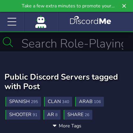
Take a few extra minutes to promote your
community even further on Griv.io, our newest
site.
Public Discord Servers tagged
with Post
SPANISH
CLAN
ARAB
295
340
106
SHOOTER
AR
SHARE
91
8
26
More Tags
MEMBERS
POSTSCRIPTUM
37
1