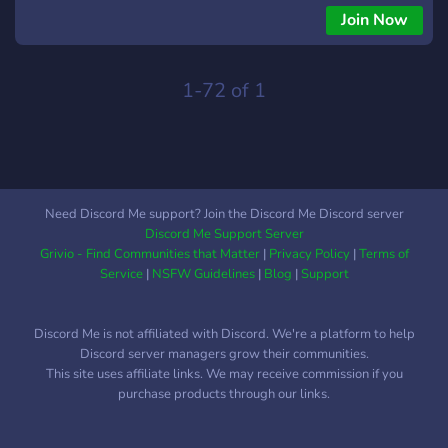
las ganas de jugar en equipo. Para nosotros el trabajo en
Join Now
equipo es fundamental, por lo que intentamos desarrollar
tácticas adecuadas a cada situación de guerra que se
prueban en los diferentes entrenamientos semanales que
1-72 of 1
organizamos y que utilizamos posteriormente en nuestras
partidas. Todos los días hay miembros de RSI jugando a Post
Scriptum, así que si eres nuevo en el juego no te preocupes,
estaremos encantados de ayudarte a mejorar. ¿Quieres
formar parte de un clan serio y organizado? ¿Tienes ganas de
Need Discord Me support? Join the Discord Me Discord server
trabajar en equipo? ¡No lo pienses más y pásate por nuestro
Discord Me Support Server
Discord!
Grivio - Find Communities that Matter
|
Privacy Policy
|
Terms of
Service
|
NSFW Guidelines
|
Blog
|
Support
Discord Me is not affiliated with Discord. We're a platform to help
Discord server managers grow their communities.
This site uses affiliate links. We may receive commission if you
purchase products through our links.