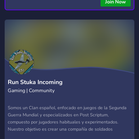
copying • Futures, Forex, and Crypto strategies • Compatible
Join Now
with major brokers Whether you're a beginner or
experienced trader, join us to take your trading to the next
level with powerful tools and a supportive trading
community. Website: https://hextrade.io
Run Stuka Incoming
Gaming | Community
Somos un Clan español, enfocado en juegos de la Segunda
Guerra Mundial y especializados en Post Scriptum,
compuesto por jugadores habituales y experimentados.
Nuestro objetivo es crear una compañía de soldados
organizada y competitiva, en la que imperen el buen rollo y