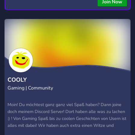
copying • Futures, Forex, and Crypto strategies • Compatible
Join Now
with major brokers Whether you're a beginner or
experienced trader, join us to take your trading to the next
level with powerful tools and a supportive trading
community. Website: https://hextrade.io
COOLY
Gaming | Community
Moin! Du möchtest ganz ganz viel Spaß haben? Dann joine
doch meinem Discord Server! Dort haben alle was zu lachen
:) ! Von Gaming Spaß bis zu coolen Geschichten von Usern ist
alles mit dabei! Wir haben auch extra einen Witze und
Memes Channel, damit alle sofort wissen, wo es den besten