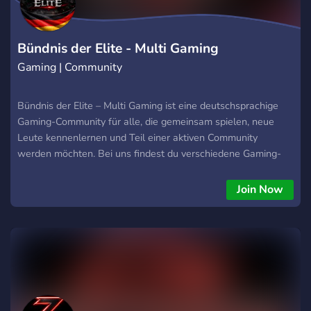
Streamer Wir sind ein Community Server, wo jeder ❤️-lich
Willkommen ist. Wir freuen uns auf euch 😀
Bündnis der Elite - Multi Gaming
Gaming | Community
Bündnis der Elite – Multi Gaming ist eine deutschsprachige
Gaming-Community für alle, die gemeinsam spielen, neue
Leute kennenlernen und Teil einer aktiven Community
werden möchten. Bei uns findest du verschiedene Gaming-
Bereiche, Voice-Channels, Community-Talks, Events und
Support. Ob Casual-Gamer, Teamplayer oder erfahrener
Join Now
Spieler – jeder ist willkommen, solange Respekt und Fairplay
im Vordergrund stehen. Wir bieten eine freundliche
Atmosphäre, strukturierte Channels, regelmäßige
gemeinsame Spielabende und Platz für neue Ideen. Tritt bei
und werde Teil einer wachsenden Multi-Gaming-Community.