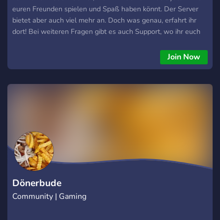
euren Freunden spielen und Spaß haben könnt. Der Server
bietet aber auch viel mehr an. Doch was genau, erfahrt ihr
dort! Bei weiteren Fragen gibt es auch Support, wo ihr euch
Hilfe zu dem Server suchen könnt.
Join Now
Dönerbude
Community | Gaming