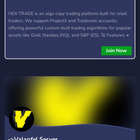
HEX TRADE is an algo copy trading platform built for retail
traders. We support ProjectX and Tradovate accounts,
offering powerful custom-built trading algorithms for popular
assets like Gold, Nasdaq (NQ), and S&P (ES). 🚀 Features: •
Automated trading with custom algos • Real-time trade
copying • Futures, Forex, and Crypto strategies • Compatible
Join Now
with major brokers Whether you're a beginner or
experienced trader, join us to take your trading to the next
level with powerful tools and a supportive trading
community. Website: https://hextrade.io
->Valapfel Server