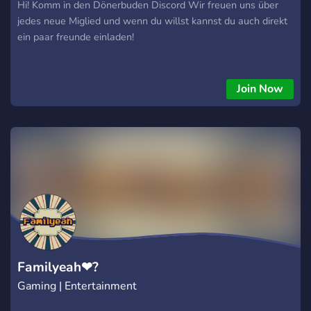
Hi! Komm in den Dönerbuden Discord Wir freuen uns über
jedes neue Miglied und wenn du willst kannst du auch direkt
ein paar freunde einladen!
Join Now
Familyeah❤?
Gaming | Entertainment