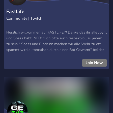
FastLife
Community | Twitch
Herzlich willkommen auf FASTLIFE™ Danke das ihr alle Joynt
und Spass habt INFO: 1.ich bitte euch respektvoll zu jedem
zu sein " Spass und Blödsinn machen wir alle Wehr zu oft
spammt wird automatisch durch einen Bot Gewarnt" bei der
dritten Verwarnung wird man gebannt 3.wenn ihr Hilfe
braucht oder sonst irgendwas Dan öffnet beim Support
Join Now
Bereich ein Ticket "beachtet die Kategorien Wir suchen Leute
für das Team dev, Support , Administrator bei Intresse bitte
ein Ticket erstellen wir schauen es uns gerne an Sollte ich
mitbekommen das hier Leute respektlos auf ernst
runtergemacht werden, so wird die Person direct lifetime
gebannt Philosophie: FASTLIFE Steht für eine große und
neue Community wir wollen wachsen zocken und Spass
haben" hier ist jeder willkommen doch Wehr hier ist um