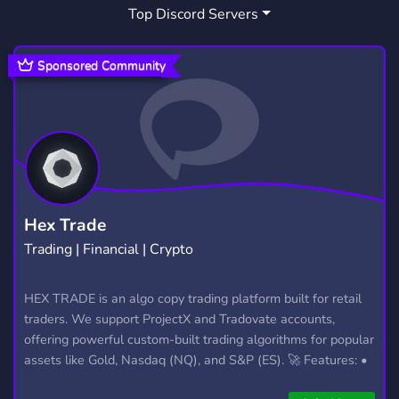
Top Discord Servers
GAMING COMMUNITY
CHILLEN
1,624
26
COMMUNITY SERVER
SUPPORT
692
736
Sponsored Community
FRIENDS
CUTE
DATING
3,557
500
1,364
GIVEAWAYS
CHILL
2,610
7,538
POKEMON
RP
YOUTUBER
947
2,510
530
STREAMER
SWITCH
GAMES
543
60
3,728
Hex Trade
Trading | Financial | Crypto
COMPUTER
LGBTQ
TWITCH
52
1,147
1,434
FIVEM
ENTERTAINMENT
HEX TRADE is an algo copy trading platform built for retail
2,017
957
traders. We support ProjectX and Tradovate accounts,
MINECRAFT
GERMAN
5,438
865
offering powerful custom-built trading algorithms for popular
assets like Gold, Nasdaq (NQ), and S&P (ES). 🚀 Features: •
SAFE SPACE
419
Automated trading with custom algos • Real-time trade