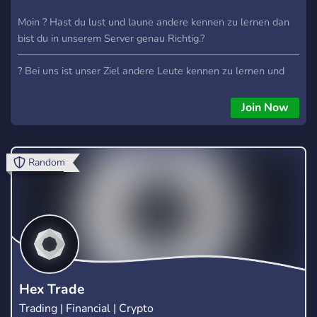
Moin ? Hast du lust und laune andere kennen zu lernen dan
bist du in unserem Server genau Richtig.?
──────────────────────────────────────────
? Bei uns ist unser Ziel andere Leute kennen zu lernen und
natürlich helfen.
──────────────────────────────────────────
Join Now
Bei uns gibt es folgendes ? Wir wollen unser Server zu
mindestens 1000 Members gross ziehen. ?Offen für Gamers
und andere Sachen ? Viele Bots und Commands ? Viele
Random
Chats oder Themen ? Talk: Ganz viele Sprachchats um auch
Akustisch zu Sprechen Discord Server:
https://discord.gg/vyS4nKWn67
Hex Trade
Trading | Financial | Crypto