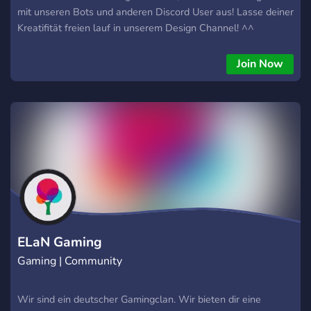
mit unseren Bots und anderen Discord User aus! Lasse deiner
Kreatifität freien lauf in unserem Design Channel! ^^
Nebenbei haben wir auch einen Twitch-Streamer an Bord,
namens "ShaarkFN" Du hast Lust ihn kennenzulernen dann
Join Now
komm auf den Discord! Ob noch Platz ist? Klar ist noch Platz,
für jeden kommt ruhig mal vorbei ^^
ELaN Gaming
Gaming | Community
Wir sind ein deutscher Gamingclan. Wir bieten dir eine