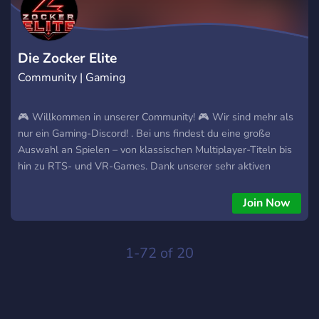
Die Zocker Elite
Community | Gaming
🎮 Willkommen in unserer Community! 🎮 Wir sind mehr als
nur ein Gaming-Discord! . Bei uns findest du eine große
Auswahl an Spielen – von klassischen Multiplayer-Titeln bis
hin zu RTS- und VR-Games. Dank unserer sehr aktiven
Sprachchannels ist rund um die Uhr jemand zum Zocken,
Austauschen oder einfach zum Quatschen da. 🌟 Mehr als
Join Now
Gaming Unsere Community lebt von ihrer Vielfalt. Neben dem
Gaming erwarten dich zahlreiche weitere Themenbereiche: 🏋️
Sport & Fitness 🔨 Heimwerker- & DIY-Projekte 💻 Technik-
1-72 of 20
Talk rund um Hardware, Software & Co. 🍽️ Essen, Kochen &
Rezepte 🎵 Musik-Austausch 📺 Streamer-Ecke 🎲 Täglich
wechselnde, lustige Community-Prompts ✨ und vieles mehr!
💜 Safe Place & Gemeinschaft 🌸 An alle Zocker Queens! 🌸