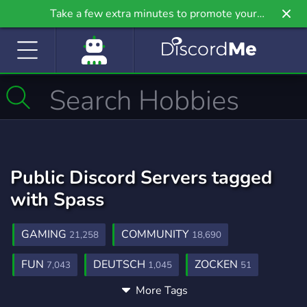
Take a few extra minutes to promote your
community even further on Griv.io, our newest
site.
Public Discord Servers tagged
with Spass
GAMING
COMMUNITY
21,258
18,690
FUN
DEUTSCH
ZOCKEN
7,043
1,045
51
More Tags
COOL
BOTS
267
1,046