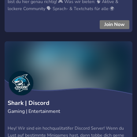
bist du hier genau richtig! 🎮 Was wir bieten: 🧠 Aktive &
lockere Community 🗣️ Sprach- & Textchats für alle 🌍
Minecraft-Server (Survival & mehr!) 🎁 Coole Events &
Giveaways 🌐 Deutschsprachig, aber Support auch auf
Join Now
Englisch 👾 Ob Zocker, Labertasche oder beides – join jetzt
und werde Teil unserer verrückten Runde!
Shark | Discord
Gaming | Entertainment
Hey! Wir sind ein hochqualitatifer Discord Server! Wenn du
Lust auf bestimmte Minigames hast, dann tobbe dich gerne