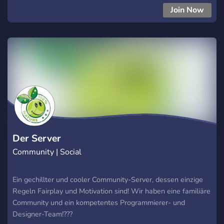
Spaß gibt! Viel Spaß und Freude auf meinem Discord Server!
Join Now
Der Server
Community | Social
Ein gechillter und cooler Community-Server, dessen einzige
Regeln Fairplay und Motivation sind! Wir haben eine familiäre
Community und ein kompetentes Programmierer- und
Designer-Team!???