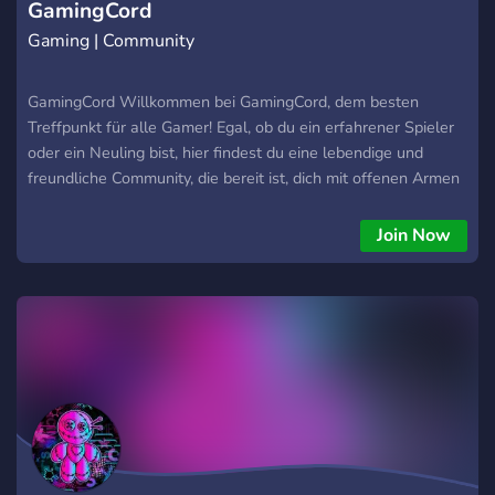
GamingCord
Gaming | Community
GamingCord Willkommen bei GamingCord, dem besten
Treffpunkt für alle Gamer! Egal, ob du ein erfahrener Spieler
oder ein Neuling bist, hier findest du eine lebendige und
freundliche Community, die bereit ist, dich mit offenen Armen
zu empfangen. Was dich bei uns erwartet: 😁 Aktive Spieler:
Verbinde dich mit Gleichgesinnten, tausche Strategien aus
Join Now
und finde Kollegen zum Zocken. 📚 Umfangreiche Tipps:
Lerne von Anleitungen, wertvollen Tipps und Insider-Tricks,
die dir helfen, dein Gameplay zu perfektionieren und in die
Bestenlisten aufzusteigen. 👥 Teamplay: Finde Mitspieler mit
den du zusammen Zocken kannst. 🔊 Sprachkanäle: Unsere
einfach und gut strukturierten Sprachkanäle ermöglichen
reibungslose Kommunikation und spaßige Absprachen
während der Spiele. 🥳 Community-Events: Nimm an Events
teil, die für Abwechslung und Spaß sorgen. 👮‍♂️ Sichere und
freundliche Umgebung: Unser engagiertes Moderationsteam