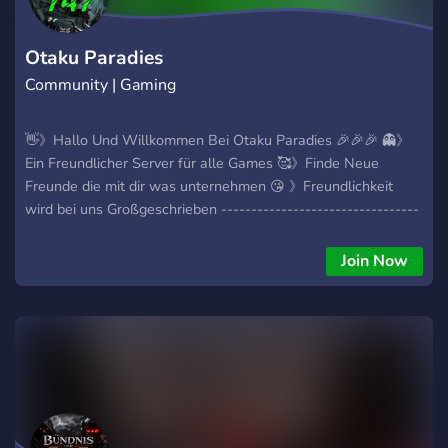
Stress zu suchen ist nicht erwünscht Gemeinsam in die
Zukunft!! Keine Angst dieser Server ist und bleibt so wie er ist
ich hab hier Blut reingesteckt und kleine Details mit Bots
Otaku Paradies
eingefügt Viel Spas und
Community | Gaming
👋》Hallo Und Willkommen Bei Otaku Paradies 🎉🎉🎉 👻》
Ein Freundlicher Server für alle Games 🥰》Finde Neue
Freunde die mit dir was unternehmen 😘 》Freundlichkeit
wird bei uns Großgeschrieben ---------------------------------
------------------------- 😎》Wir bieten 😇》Freundliche
Community 💪》Viele Selbst Rollen 🎮》Mitspieler suche
Join Now
📈》Level System 🤖》Eigene Bots 🎵》Eigener Musik Bot
📌》Übersichtliches Serversystem 🤪》Viele Coole Emoji 📢》
Soundboards 🔝》Boost LvL.3 🌎》Englisch Chat 🔰》
freundliches Server Team --------------------------------------
-------------------- ☘️》Haben einen Minecraft Server 🐉》
Haben einen Palworld Server 🪓》Haben einen Sons of the
Forest Server ---------------------------------------------------
------- 🔎》Wir suchen 🙋‍♂️》Member 🚀》Booster 🎬》Twitch