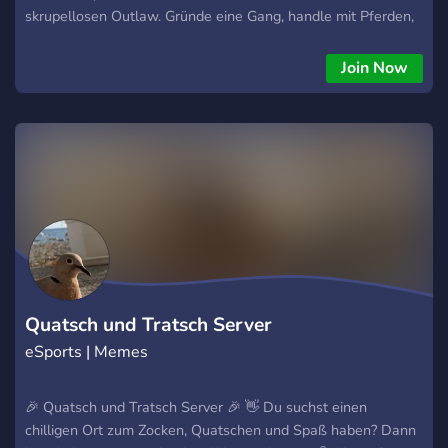
skrupellosen Outlaw. Gründe eine Gang, handle mit Pferden,
schmuggle Whiskey, jage Büffel oder führe dein Volk durch
dunkle Zeiten. Hier zählt deine Entscheidung. Hier schreibt
Join Now
jeder Charakter seine eigene Geschichte. Hier lebt das
Zeitalter der Cowboys und Indianer weiter – rau, ehrlich, und
voller Abenteuer. Tritt WildEmber bei. Und finde heraus, wer
du wirklich bist.
Quatsch und Tratsch Server
eSports | Memes
🎉 Quatsch und Tratsch Server 🎉 👋 Du suchst einen
chilligen Ort zum Zocken, Quatschen und Spaß haben? Dann