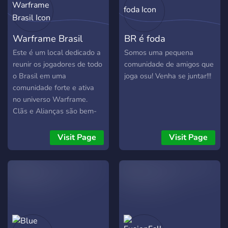
Warframe Brasil
BR é foda
Este é um local dedicado a
Somos uma pequena
reunir os jogadores de todo
comunidade de amigos que
o Brasil em uma
joga osu! Venha se juntar!!!
comunidade forte e ativa
no universo Warframe.
Clãs e Alianças são bem-
vindas para terem seu
cantinho de comunicação
Visit Page
Visit Page
com seus membros.
Atualizações do jogo,
notificação de recurso in-
game, comunicação entre
jogadores e eventos que
fazem uma comunidade
cada vez mais unida!