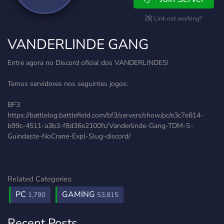
Link not working?
VANDERLINDE GANG
Entre agora no Discord oficial dos VANDERLINDES!
Temos servidores nos seguintes jogos:
BF3
https://battlelog.battlefield.com/bf3/servers/show/pc/e3c7e814-
b99c-4511-a3b3-f8d36e2100fc/Vanderlinde-Gang-TDM-S-
Guindaste-NoCrane-Expl-Slug-discord/
Related Categories:
PC
GAMING
1,790
53,815
Recent Posts