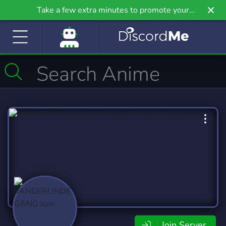
Take a few extra minutes to promote your
community even further on Griv.io, our newest
site.
Join Server