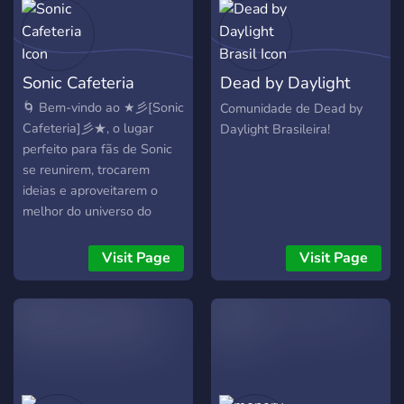
Sonic Cafeteria
Dead by Daylight
Brasil
🌀 Bem-vindo ao ★彡[Sonic
Comunidade de Dead by
Cafeteria]彡★, o lugar
Daylight Brasileira!
perfeito para fãs de Sonic
se reunirem, trocarem
ideias e aproveitarem o
melhor do universo do
ouriço mais rápido do
mundo! 🌟 🍩 O que você
Visit Page
Visit Page
encontra aqui? 🎮
Discussões sobre jogos
clássicos e novos da
franquia Sonic! 🎨 Fanarts
incríveis e espaço para
compartilhar sua
criatividade. 🎵 Música,