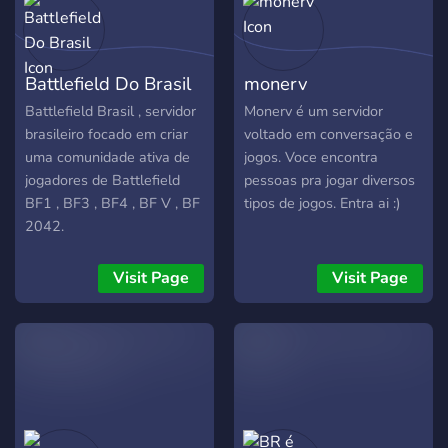
mods e tudo relacionado ao
Sonic FNF. 🗨️ Chats
divertidos e uma
Battlefield Do Brasil
monerv
comunidade amigável. 🎉
Eventos, desafios e muito
Battlefield Brasil , servidor
Monerv é um servidor
mais! 💙 Seja você um fã
brasileiro focado em criar
voltado em conversação e
veterano ou alguém que
uma comunidade ativa de
jogos. Voce encontra
acabou de descobrir o
jogadores de Battlefield
pessoas pra jogar diversos
Sonic, aqui é o lugar para
BF1 , BF3 , BF4 , BF V , BF
tipos de jogos. Entra ai :)
curtir, socializar e fazer
2042.
novos amigos. Venha se
juntar a nós e fazer parte
Visit Page
Visit Page
da família Sonic Cafeteria!