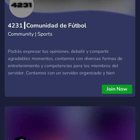
4231┃Comunidad de Fútbol
Community | Sports
Podrás expresar tus opiniones, debatir y compartir
agradables momentos, contamos con diversas formas de
entretenimiento y competencias para los miembros del
servidor. Contamos con un servidor organizado y bien
configurado para que tengas una buena experiencia, además
recompensamos a los miembros del servidor que fomentan el
Join Now
crecimiento y la actividad responsable.