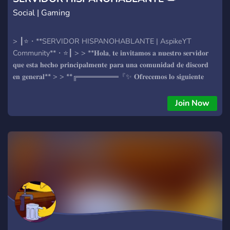
Social | Gaming
> ┃⭐・**SERVIDOR HISPANOHABLANTE | AspikeYT
Community**・⭐┃ > > **𝐇𝐨𝐥𝐚, 𝐭𝐞 𝐢𝐧𝐯𝐢𝐭𝐚𝐦𝐨𝐬 𝐚 𝐧𝐮𝐞𝐬𝐭𝐫𝐨 𝐬𝐞𝐫𝐯𝐢𝐝𝐨𝐫
𝐪𝐮𝐞 𝐞𝐬𝐭𝐚 𝐡𝐞𝐜𝐡𝐨 𝐩𝐫𝐢𝐧𝐜𝐢𝐩𝐚𝐥𝐦𝐞𝐧𝐭𝐞 𝐩𝐚𝐫𝐚 𝐮𝐧𝐚 𝐜𝐨𝐦𝐮𝐧𝐢𝐝𝐚𝐝 𝐝𝐞 𝐝𝐢𝐬𝐜𝐨𝐫𝐝
𝐞𝐧 𝐠𝐞𝐧𝐞𝐫𝐚𝐥** > > **╔════════『✨ 𝐎𝐟𝐫𝐞𝐜𝐞𝐦𝐨𝐬 𝐥𝐨 𝐬𝐢𝐠𝐮𝐢𝐞𝐧𝐭𝐞
✨』═════════╗** > - ୨୧⭑➤ **╔🔨・𝐒𝐭𝐚𝐟𝐟 𝐚𝐜𝐭𝐢𝐯𝐨. ★** > -
୨୧⭑➤ **╠🔔・𝐒𝐢𝐬𝐭𝐞𝐦𝐚 𝐝𝐞 𝐁𝐔𝐌𝐏. ★** > - ୨୧⭑➤ **╠💰・𝐒𝐢𝐬𝐭𝐞𝐦𝐚
Join Now
𝐝𝐞 𝐞𝐜𝐨𝐧𝐨𝐦𝐢́𝐚. ★** > - ୨୧⭑➤ **╠🤖・𝐕𝐚𝐫𝐢𝐨𝐬 𝐛𝐨𝐭𝐬 𝐝𝐞
𝐞𝐧𝐭𝐫𝐞𝐭𝐞𝐧𝐢𝐦𝐢𝐞𝐧𝐭𝐨. ★** > - ୨୧⭑➤ **╠😮・𝐕𝐚𝐫𝐢𝐨𝐬 𝐜𝐚𝐧𝐚𝐥𝐞𝐬 𝐩𝐚𝐫𝐚
𝐡𝐚𝐛𝐥𝐚𝐫 𝐜𝐨𝐧 𝐥𝐚 𝐠𝐞𝐧𝐭𝐞. ★** > - ୨୧⭑➤ **╠🎮・𝐂𝐚𝐧𝐚𝐥𝐞𝐬 𝐝𝐞
𝐦𝐢𝐧𝐢𝐣𝐮𝐞𝐠𝐨𝐬 𝐩𝐚𝐫𝐚 𝐩𝐚𝐬𝐚𝐫 𝐞𝐥 𝐫𝐚𝐭𝐨. ★** > - ୨୧⭑➤ **╠🌈・𝐒𝐢𝐬𝐭𝐞𝐦𝐚 𝐝𝐞
𝐚𝐮𝐭𝐨𝐫𝐨𝐥𝐞𝐬 𝐝𝐢𝐯𝐞𝐫𝐬𝐨𝐬. ★** > - ୨୧⭑➤ **╠📩・𝐒𝐢𝐬𝐭𝐞𝐦𝐚 𝐝𝐞 𝐭𝐢𝐜𝐤𝐞𝐭𝐬. ★**
> - ୨୧⭑➤ **╚😀・𝐔𝐧𝐚 𝐜𝐨𝐦𝐮𝐧𝐢𝐝𝐚𝐝 𝐬𝐚𝐧𝐚. ★** >
**╚════════════════════════════════════════
>