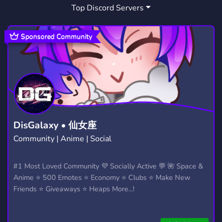
Top Discord Servers
AUTOROLES
SUPPORT
ANIME
7
735
9,203
COMMUNITY
FORTNITE
18,671
1,924
Sponsored Community
SFW
ROLEPLAY
YOUTUBER
1,055
5,287
530
GAMES
SHITPOST
3,725
170
COMUNIDADE
FIVEM
958
2,015
PROMOTE
MINECRAFT
GAMER
112
5,430
366
DisGalaxy • 仙女座
Community | Anime | Social
SHOP
STAFF
SOCIALIZE
443
114
282
NEW
ANIMES
ARTE
ADS
#1 Most Loved Community 💜 Socially Active 💬 🌺 Space &
641
257
96
48
Anime ⭐ 500 Emotes ⭐ Economy ⭐ Clubs ⭐ Make New
Friends ⭐ Giveaways ⭐ Heaps More...!