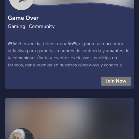
Game Over
Gaming | Community
🎮💎 Bienvenido a Gᴀᴍᴇ ᴏvᴇʀ 💎🎮, el punto de encuentro
definitivo para gamers, creadores de contenido y amantes de
la comunidad. Únete a eventos exclusivos, participa en
torneos, gana premios en nuestros giveaways y conoce a
personas con tus mismos intereses. Contamos con
moderación activa, canales personalizados y alianzas con los
Join Now
mejores servidores. ¡No te lo pierdas, crece con nosotros!
Puedes encontrar: Charla Juegos Gratis Bots Alianzas