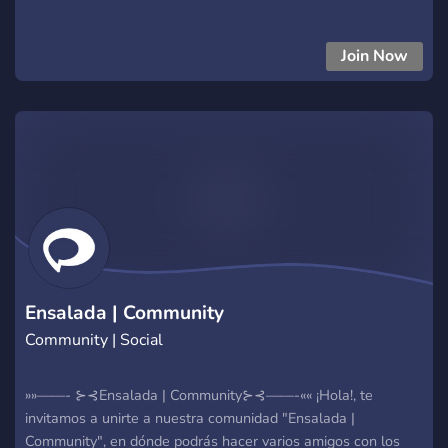
Join Now
Ensalada | Community
Community | Social
»»——- ⊱⊰Ensalada | Community⊱⊰——-«« ¡Hola!, te
invitamos a unirte a nuestra comunidad "Ensalada |
Community", en dónde podrás hacer varios amigos con los