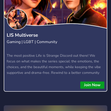
juegos nuevos **・🤝 Alianzas y colaboración con otros
servidores **・🗣️ Un espacio para compartir dibujos y todo
tipo de contenido. **・🤖 Con un staff siempre dispuesto a
ayudarte. **・😇 SFW. ╰ ⋆━━━━━━━━━━━⋆ * ¡ Únete a
nosotros! *
LIS Multiverse
Gaming | LGBT | Community
The most positive Life is Strange Discord out there! We
focus on what makes the series special: the emotions, the
choices, and the beautiful moments, while keeping the vibe
supportive and drama-free. Rewind to a better community
and join us in making Life is Strange great again! We also
chat about other similar games, too, as we are a multi-
Join Now
fandom server. What the server offers: - Channels to discuss
your favourite LIS games! (Including LIS: Reunion) -
Channels to discuss other Dontnod titles (Such as Lost
Records) - Active server owner and admins who will make