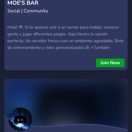
MOE'S BAR
Social | Community
Hola! 🤚, Si te quieres unir a un server para hablar, conocer
gente y jugar diferentes juegos. Aquí tienes la opción
perfecta, Un servidor fresco con un ambiente agradable, Bots
de entrenamiento y roles personalizados.🌼 ⭐También
ofrecemos: ・Juegos y eventos. 🪂 ・Sorteos y drops. 🎁 ・
Películas y series. 📹 ・Presentación personal 🫂 ・Alianzas
Join Now
con servidores chidos. 👁️ ・Canales de voz activos. 🗣️ ・
Staff activo. 👮 ・Canales de noticias sobre: Anime, Series,
Tecnología, Anime, Deporte y mucho más. 📻 ¿Qué esperas
para unirte? Te regalamos un pancito con café o un vaso de
cerveza 🍻 ✨Discord: https://discord.gg/wjvmwzE8ZA