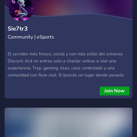
Sie7tr3
Community | eSports
El servidor más fresco, social y con más estilo del universo
Discord. Acá no entras solo a charlar: entras a vivir una
experiencia. Trap, gaming, risas, caos controlado y una
comunidad con flow real. Si buscás un lugar donde pasarla
bien, conectar con gente auténtica y sentir que estás en
casa… ya lo encontraste. ¿Qué te espera en Sie7tr3? Gaming
Join Now
sin límites: Valorant, CS2, Minecraft, LoL, o el que pinten.
Armamos squads, torneos y noches locas de juego y voz.
Charlas Random & Humor Real: Desde teorías raras a
memes de alto nivel. Libertad total, además de grupos de
estudio 24/7! Música y Cultura Trap: Mostrá tu playlist, tirá
tus temas o descubrí joyas nuevas. El ritmo no para. Eventos,