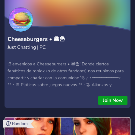
Cheeseburgers • 🍔🍟
Just Chatting | PC
¡Bienvenidos a Cheeseburgers • 🍔🍟! Donde ciertos
fanáticos de roblox (o de otros fandoms) nos reunimos para
compartir y charlar con la comunidad.🚀 ╭ ⋆━━━━━━━━━━━⋆
**・💬 Pláticas sobre juegos nuevos **・🤝 Alianzas y
colaboración con otros servidores **・🗣️ Un espacio para
compartir dibujos y todo tipo de contenido. **・🤖 Con un
Join Now
staff siempre dispuesto a ayudarte. **・😇 SFW. ╰
⋆━━━━━━━━━━━⋆ * ¡ Únete a nosotros! * ¡Bienvenidos a
Cheeseburgers • 🍔🍟! Donde ciertos fanáticos de roblox (o
Random
de otros fandoms) nos reunimos para compartir y charlar con
la comunidad.🚀 ╭ ⋆━━━━━━━━━━━⋆ **・💬 Pláticas sobre