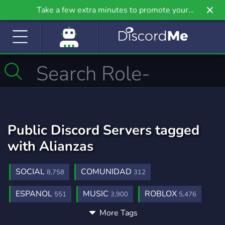
Take a few extra minutes to promote your
community even further on Griv.io, our newest
site.
Public Discord Servers tagged
with Alianzas
SOCIAL
COMUNIDAD
8,758
312
ESPANOL
MUSIC
ROBLOX
551
3,900
5,476
More Tags
GAMING
MEMES
AMIGOS
21,234
3,063
301