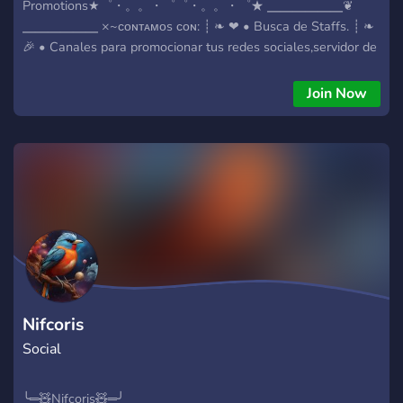
Promotions★゜・。。・゜゜・。。・゜★ ╴╴╴╴╴╴❦
╴╴╴╴╴╴ ×~ᴄᴏɴᴛᴀᴍᴏs ᴄᴏɴ: ┊ ❧ ❤ • Busca de Staffs. ┊ ❧
🎉 • Canales para promocionar tus redes sociales,servidor de
discord y mas ┊ ❧ ⭐️ • Server bien configurado ┊ ❧ 🤝 •
Alianzas disponibles. ┊ ❧ 🎮 • Canal de
Join Now
dudas,recomendaciones y soporte publico ┊ ❧ 💈 • Roles y
autoroles diferentes. ┊ ❧ 👾 • Comunidad Latina ᘛ✾━ Úɴᴇᴛᴇ
ᴘᴀʀᴀ ꜱᴀʙᴇʀ ᴍáꜱ! ☆゜・。。・゜゜・。。・゜
★☆゜・。。・゜゜・。。・゜★ • Invite :
https://discord.gg/GHFt6fNAFp
Nifcoris
Social
╰═🧸Nifcoris🧸═╯