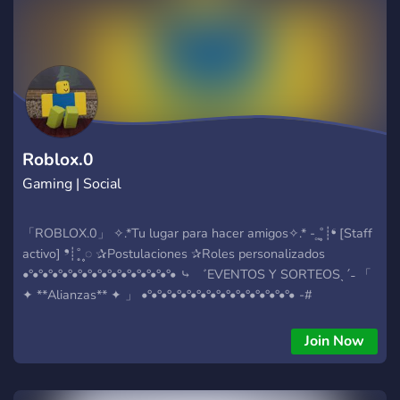
sure you're in a safe environment and enforce rules fairly. - A
server guild tag that you can show off to all your friends. -
Level 2 server boost perks. - General channels for talking
about non-lis/dontnod things. - Channels for posting fanart
and fanfics for your favourite lis/dontnod games. - Cool level
up role rewards. - The ability to change your name colour. -
Various LIS themed emojis (More to come soon!) - Fair rules.
Roblox.0
Gaming | Social
「ROBLOX.0」 ✧.*Tu lugar para hacer amigos✧.* - ͙۪۪̥˚┊❛ [Staff
activo] ❜┊˚ ͙۪۪̥◌ ✰Postulaciones ✰Roles personalizados
•°•°•°•°•°•°•°•°•°•°•°•°•°•°•°• ⤷ ゛EVENTOS Y SORTEOSˎˊ˗ 「
✦ **Alianzas** ✦ 」 •°•°•°•°•°•°•°•°•°•°•°•°•°•°•°• -#
Intentaremos hacer tú estancia aquí la mejor, todos son
bienvenidos, seas como seas, te guste lo que te guste, todos
Join Now
son bienvenidos •°•°•°•°•°•°•°•°•°•°•°•°•°•°•°• Ping
||@everyone|| ↠A que esperas a unirte↞
https://discord.gg/VxctYtTuxw