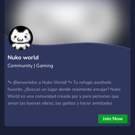
Nuko world
Community | Gaming
🐾 ¡Bienvenidos a Nuko World! 🐾 Tu refugio aesthetic
favorito. ¿Buscas un lugar donde realmente encajar? Nuko
World es una comunidad creada por y para personas que
aman las buenas vibras, los gatitos y hacer amistades
duraderas. No importa si eres alguien súper social o un
"lurker" que solo quiere observar, ¡aquí tienes un espacio en
Join Now
nuestra manada!✨ ¿Qué te ofrecemos? Comunidad Cálida: Un
ambiente libre de toxicidad y muy acogedor. Diseño