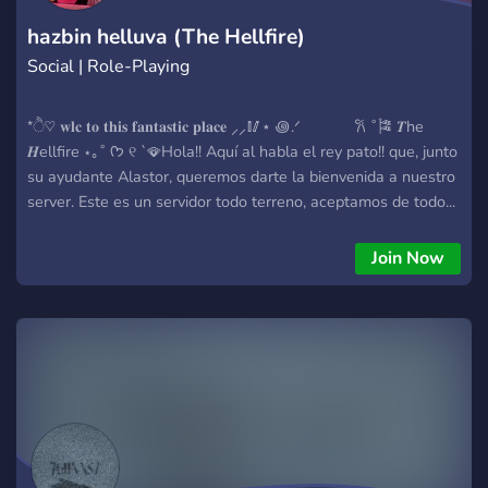
Gaming Lounge – Juega y participa en eventos. Karaoke Night
– Canta en nuestras noches de karaoke. Canales de Voz –
hazbin helluva (The Hellfire)
Para estudiar, socializar o jugar.
Social | Role-Playing
*ੈ♡ 𝐰𝐥𝐜 𝐭𝐨 𝐭𝐡𝐢𝐬 𝐟𝐚𝐧𝐭𝐚𝐬𝐭𝐢𝐜 𝐩𝐥𝐚𝐜𝐞 ⸝⸝🥢⋆ ꩜.ᐟ 𐙚 ˚🎏 𝑻he
𝑯ellfire ⋆｡˚ ᡣ𐭩 ୧ `🪭Hola!! Aquí al habla el rey pato!! que, junto
su ayudante Alastor, queremos darte la bienvenida a nuestro
server. Este es un servidor todo terreno, aceptamos de todo...
¿Te apetece jugar algo de tu interés? ¿Quizás prefieras
obtener un personaje dentro del servidor? ¿O simplemente
Join Now
conseguir amigos con tus mismos intereses? Sea cual sea tu
expectativa para este servidor ¡Estamos seguros de que no te
decepcionaras! Espero y puedas unirte para formar parte de
esta bonita comunidad!!! Si te unes te doy un pato... 🦆 ⋅ ☆
⊂⚡⊃﹒୨୧ Distintas formas de verificación que se ajustan a lo
que buscas en este grupo, por lo que tendrás la oportunidad
de decidir tu método de acceso. ⊂🍜⊃﹒୨୧ Contamos con un
sistema envidiable para evitar raiders o personas indeseables
en general ¡Por lo que puedes sentirte seguro dentro de este