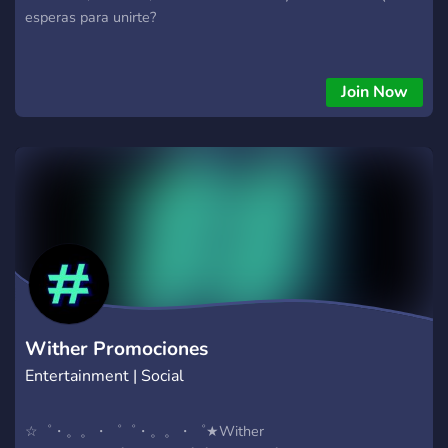
esperas para unirte?
Join Now
Wither Promociones
Entertainment | Social
☆゜・。。・゜゜・。。・゜★Wither