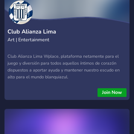
Giveaways & Challenges: Premios, sorteos y actividades
todas las semanas. Cada participación te deja más arriba.
Sistema de Roles Épico: Sube de nivel, desbloquea insignias
únicas y destacate con tu estilo. Vos elegís quién querés ser
en Sie7tr3. Comunidad Activa 24/7:
Club Alianza Lima
Art | Entertainment
Club Alianza Lima Wplace, plataforma netamente para el
juego y diversión para todos aquellos íntimos de corazón
dispuestos a aportar ayuda y mantener nuestro escudo en
alto para el mundo blanquiazul.
Join Now