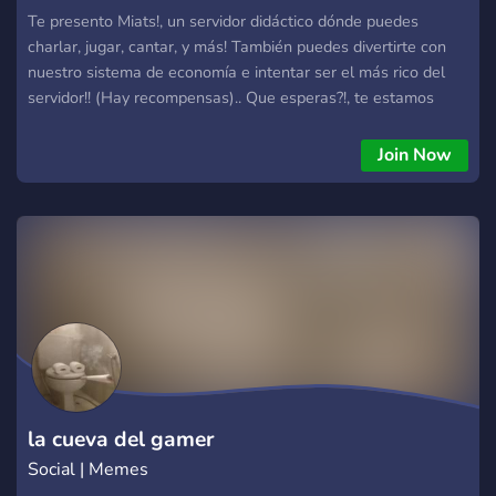
Te presento Miats!, un servidor didáctico dónde puedes
charlar, jugar, cantar, y más! También puedes divertirte con
nuestro sistema de economía e intentar ser el más rico del
servidor!! (Hay recompensas).. Que esperas?!, te estamos
esperando, entra ya! .°• Miats~ •°.
Join Now
la cueva del gamer
Social | Memes