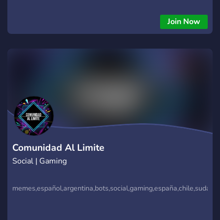
puedes buscar staff cazadores de alianzas y más (boosters,
configuradores, etc.) Más de 20 plantillas para anuncios y
Join Now
colaboraciones. Staff activo y soporte. Eventos y actividades
especiales. Bots de UNO, economía y Akinator para divertirte
con la comunidad. Si eres fan de Michael Jackson o buscas
una comunidad activa y amigable, este es tu lugar.
Comunidad Al Limite
Social | Gaming
memes,español,argentina,bots,social,gaming,españa,chile,sudame