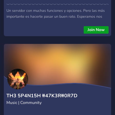
﹀﹀﹀﹀﹀﹀﹀﹀﹀﹀﹀﹀﹀﹀﹀﹀﹀﹀﹀﹀﹀﹀﹀﹀﹀﹀﹀﹀﹀﹀
Un servidor con muchas funciones y opciones. Pero las más
importante es hacerte pasar un buen rato. Esperamos nos
des una oportunidad y te unas a la comunidad. ¡Aceptamos
nuevas sugerencias y preferencias!. 🖇 ¿Qué le ofrece este
Join Now
servidor? 🖇 ✧ Canales variados ✧ Bots con diferentes
funciones. ✧ Canales de voz y de música ✧ Alianzas
incluidas ✧ Servidor SFW ✧ Autoroles ✧ Chat organizando
✧ Sistema de niveles ✧ Canales de entretención y música ✧
Bonita comunidad. ✧ Canal de desahogó.
﹀﹀﹀﹀﹀﹀﹀﹀﹀﹀﹀﹀﹀﹀﹀﹀﹀﹀﹀﹀ 🖇 ¿Qué
buscamos actualmente? 🖇 • Cazadores de Alianza • Gente
muy activa y Buena onda • Staff.
﹀﹀﹀﹀﹀﹀﹀﹀﹀﹀﹀﹀﹀﹀﹀﹀﹀﹀﹀﹀ Esperamos que
la pases bien y te sientas integrado. Bienvenid@
────────────────────────────── ◇ ◆ ◇
TH3 5P4N15H ₩47K3R₩0R7D
Music | Community