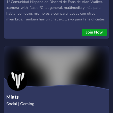
1º Comunidad Hispana de Discord de Fans de Alan Walker.
:camera_with_flash: *Chat general, multimedia y más para
hablar con otros miembros y compartir cosas con otros
miembros. También hay un chat exclusivo para fans oficiales
registrados de Alan Walker* ┊:video_game: *Canales de
discusiones de teorías del lore de Alan Walker.* ┊:robot:
Join Now
*Verificación por separado de fans oficiales de Alan Walker y
el resto de fans* ┊:loudspeaker: *Anuncios exclusivos solo
para fans oficiales y anuncios públicos de Alan Walker para
todos los miembros del server y todo traducido al Español *
┊:milky_way: *Zona para compartir tu arte y creaciones*
┊:speech_balloon: *Otros: Canales de sugerencias, tickets de
ayuda y dudas, :handshake: alianzas :handshake: , memes,
bots de juegos de Discord, diversos canales de voz para
diferentes eventos, escuchar música o hablar con otros
miembros, canales temporales de voz y también muy pronto
canal de roleplay de Walkerss
Miats
Social | Gaming