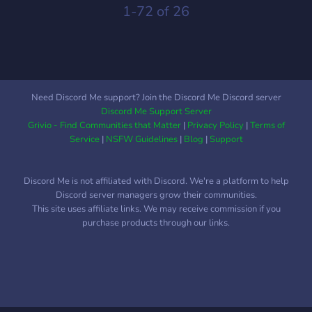
Aesthetic: Un servidor organizado, limpio y con temática de
1-72 of 26
gatos que te encantará. Entretenimiento: Bots de economía,
música, juegos (¡y por supuesto, de gatitos!). Roles
Personalizables: Exprésate con una gran variedad de roles de
colores e intereses. Eventos y Charlas: Noches de pelis,
juegos y charlas nocturnas. Beneficios Booster:
Need Discord Me support? Join the Discord Me Discord server
¡Recompensas especiales para quienes nos ayudan a crecer!
Discord Me Support Server
🍃🌿 ¡Únete hoy y forma parte de nuestra historia! Estamos
Grivio - Find Communities that Matter
|
Privacy Policy
|
Terms of
ansiosos por conocerte y que compartas tus momentos con
Service
|
NSFW Guidelines
|
Blog
|
Support
nosotros.
Discord Me is not affiliated with Discord. We're a platform to help
Discord server managers grow their communities.
This site uses affiliate links. We may receive commission if you
purchase products through our links.