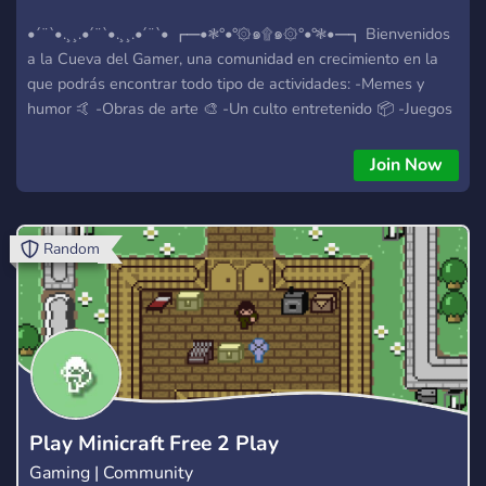
•´¨`•.¸¸.•´¨`•.¸¸.•´¨`• ┏━•❃°•°۞๑۩๑۞°•°❃•━┓ Bienvenidos
a la Cueva del Gamer, una comunidad en crecimiento en la
que podrás encontrar todo tipo de actividades: -Memes y
humor 🤙 -Obras de arte 🎨 -Un culto entretenido 📦 -Juegos
variados 🎮 -Y por supuesto, un maravilloso ambiente de
socialización, gracias al cual podrás encontrar tranquilidad e
Join Now
incluso nuevos amigos 🫂 También buscamos mods
agradables que contribuyan positivamente al servidor. Somos
una asociación que acepta todo tipo de sugerencias, ya qur
Random
así podemos mejorar entre todos. ¿A qué esperas? Únete y
pasa un buen rato entre colegas. ┗━•❃°•°۞๑۩๑۞°•°❃•━┛ •
´¨`•.¸¸.•´¨`•.¸¸.•´¨`•.¸¸.•´¨`•.¸¸.•
Play Minicraft Free 2 Play
Gaming | Community