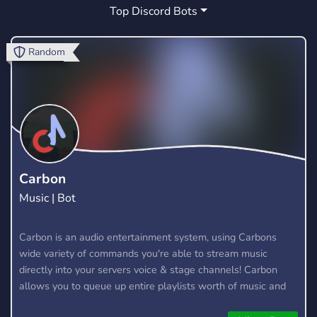
Top Discord Bots
MINECRAFT
JOGOS
TWITCH
22
11
14
PUBG
RECOVERY
GTA ONLINE
1
0
1
Random
COMMUNITY
FUN
CHILL
149
264
12
GAMES
YOUTUBE
ROCKET LEAGUE
88
42
5
FIVEM ROLEPLAY
GTAONLINE
10
0
MEMES
LEAGUE OF LEGENDS
37
7
Carbon
Music | Bot
ROLE PLAY
GRAND THEFT AUTO
1
1
MONEY
Carbon is an audio entertainment system, using Carbons
7
wide variety of commands you're able to stream music
directly into your servers voice & stage channels! Carbon
allows you to queue up entire playlists worth of music and
stream them into voice channels and stage channels for