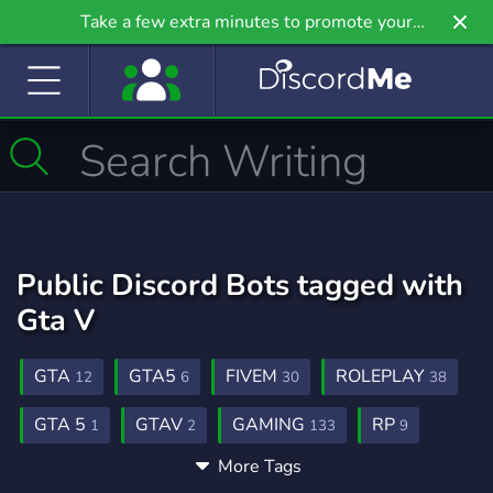
Take a few extra minutes to promote your
community even further on Griv.io, our newest
site.
Public Discord Bots tagged with
Gta V
GTA
GTA5
FIVEM
ROLEPLAY
12
6
30
38
GTA 5
GTAV
GAMING
RP
1
2
133
9
More Tags
GTARP
MODDING
FORTNITE
5
7
24